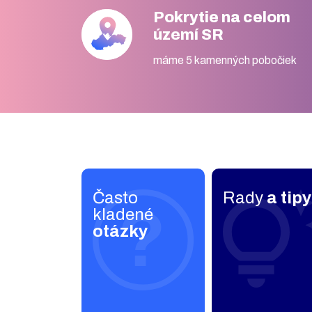
Pokrytie na celom
území SR
máme 5 kamenných pobočiek
Často
Rady
a tipy
kladené
otázky