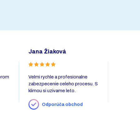
Jana Žiaková
robert 
berom
Velmi rychle a profesionalne
Ďakujem za
zabezpecenie celeho procesu. S
veľmi dobr
klimou si uzivame leto.
Technici bo
klimatizáci
nenechali 
Odporúča obchod
neporiadok
sme veľmi 
ďakujem.
Odp