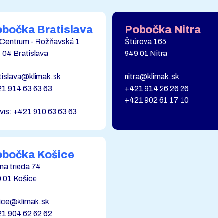
bočka Bratislava
Pobočka Nitra
Centrum - Rožňavská 1
Štúrova 165
 04 Bratislava
949 01 Nitra
tislava@klimak.sk
nitra@klimak.sk
1 914 63 63 63
+421 914 26 26 26
+421 902 61 17 10
vis: +421 910 63 63 63
obočka Košice
ná trieda 74
 01 Košice
ice@klimak.sk
1 904 62 62 62