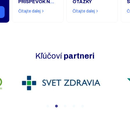
PRÍSPEVOK NA
OTÁZKY
S
TEPELNÉ
Čítajte dalej
Čítajte dalej
Č
ČERPADLO
Kľúčoví
partneri