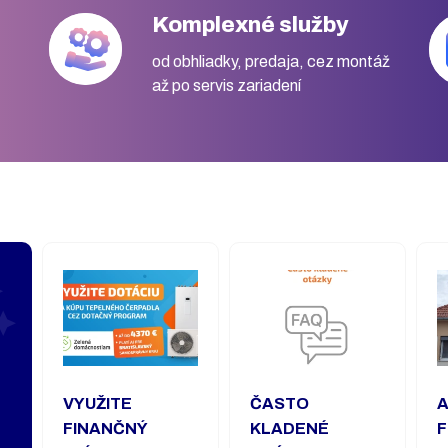
Komplexné služby
od obhliadky, predaja, cez montáž
až po servis zariadení
VYUŽITE
ČASTO
A
FINANČNÝ
KLADENÉ
F