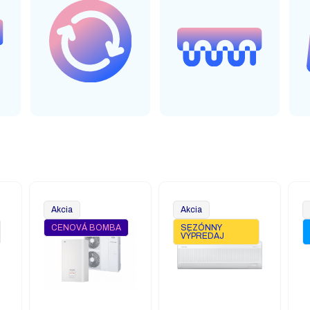
Akcia
Akcia
CENOVÁ BOMBA
SEZÓNNY
VÝPREDAJ