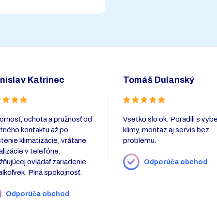
nislav Katrinec
Tomáš Dulanský
rnosť, ochota a pružnosť od
Vsetko slo ok. Poradili s vy
tného kontaktu až po
klimy, montaz aj servis bez
tenie klimatizácie, vrátane
problemu.
alizácie v telefóne,
ňujúcej ovládať zariadenie
Odporúča obchod
aľkoľvek. Plná spokojnosť.
Odporúča obchod