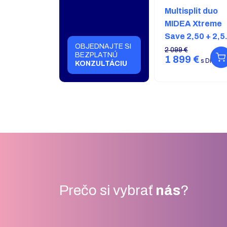
Multisplit duo
MIDEA Xtreme
Save 2,50 + 2,5
OBJEDNAJTE SI
/ 4,0 kW s
2 099 €
BEZPLATNÚ
1 899 €
montážou v ce
s DPH
KONZULTÁCIU
Prečo si vybrať
nás
?