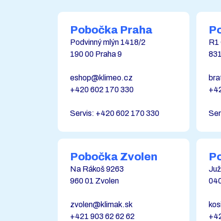
Pobočka Praha
Po
Podvinný mlýn 1418/2
R1 
190 00 Praha 9
831
eshop@klimeo.cz
bra
+420 602 170 330
+42
Servis: +420 602 170 330
Ser
Pobočka Zvolen
P
Na Rákoš 9263
Juž
960 01 Zvolen
040
zvolen@klimak.sk
kos
+421 903 62 62 62
+42