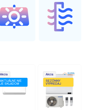
Akcia
Akcia
AKTUÁLNE NIE
SEZÓNNY
JE SKLADOM
VÝPREDAJ