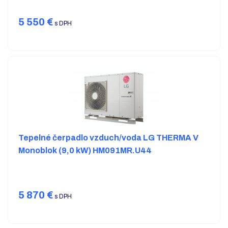
5 550
€
s DPH
Tepelné čerpadlo vzduch/voda LG THERMA V
Monoblok (9,0 kW) HM091MR.U44
5 870
€
s DPH