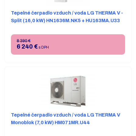
Tepelné čerpadlo vzduch / voda LG THERMA V -
Split (16,0 kW) HN1636M.NK5 + HU163MA.U33
8 390 €
6 240
€
s DPH
Tepelné čerpadlo vzduch / voda LG THERMA V
Monoblok (7,0 kW) HM071MR.U44