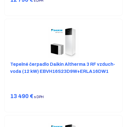
s DPH
Tepelné čerpadlo Daikin Altherma 3 RF vzduch-
voda (12 kW) EBVH16S23D9W+ERLA16DW1
13 490
€
s DPH