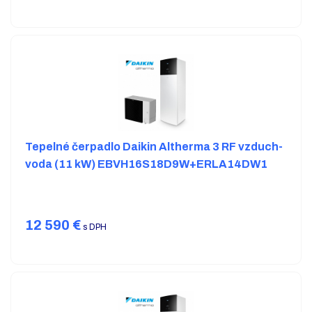
Tepelné čerpadlo Daikin Altherma 3 RF vzduch-
voda (11 kW) EBVH16S18D9W+ERLA14DW1
12 590
€
s DPH