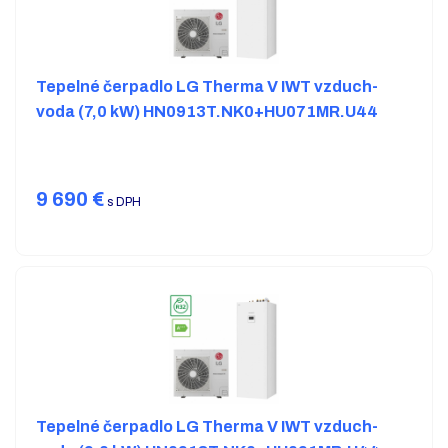
Tepelné čerpadlo LG Therma V IWT vzduch-
voda (7,0 kW) HN0913T.NK0+HU071MR.U44
9 690
€
s DPH
Tepelné čerpadlo LG Therma V IWT vzduch-