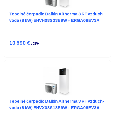
Tepelné čerpadlo Daikin Altherma 3 RF vzduch-
voda (8 kW) EHVH08S23E9W + ERGA08EV3A
10 590
€
s DPH
Tepelné čerpadlo Daikin Altherma 3 RF vzduch-
voda (8 kW) EHVX08S18E9W + ERGA08EV3A