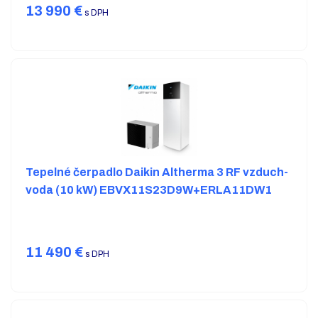
13 990
€
s DPH
Tepelné čerpadlo Daikin Altherma 3 RF vzduch-
voda (10 kW) EBVX11S23D9W+ERLA11DW1
11 490
€
s DPH