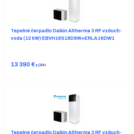
Tepelné čerpadlo Daikin Altherma 3 RF vzduch-
voda (12 kW) EBVH16S18D9W+ERLA16DW1
13 390
€
s DPH
Tepelné čerpadlo Daikin Altherma 3 RF vzduch-