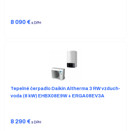
8 090
€
s DPH
Tepelné čerpadlo Daikin Altherma 3 RW vzduch-
voda (8 kW) EHBX08E9W + ERGA08EV3A
8 290
€
s DPH