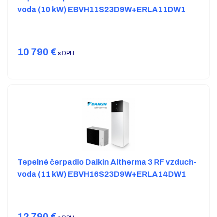
voda (10 kW) EBVH11S23D9W+ERLA11DW1
10 790
€
s DPH
Tepelné čerpadlo Daikin Altherma 3 RF vzduch-
voda (11 kW) EBVH16S23D9W+ERLA14DW1
12 790
€