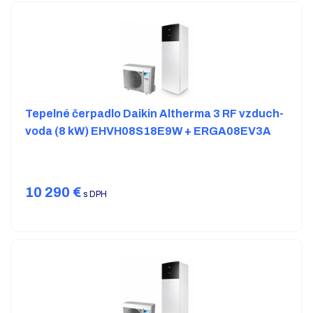
Tepelné čerpadlo Daikin Altherma 3 RF vzduch-
voda (8 kW) EHVH08S18E9W + ERGA08EV3A
10 290
€
s DPH