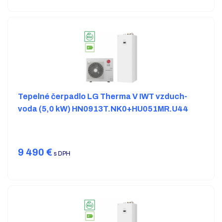
Tepelné čerpadlo LG Therma V IWT vzduch-
voda (5,0 kW) HN0913T.NK0+HU051MR.U44
9 490
€
s DPH