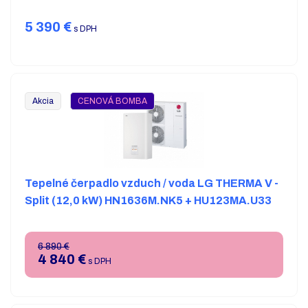
5 390
€
s DPH
Akcia
CENOVÁ BOMBA
Tepelné čerpadlo vzduch / voda LG THERMA V -
Split (12,0 kW) HN1636M.NK5 + HU123MA.U33
6 890 €
4 840
€
s DPH