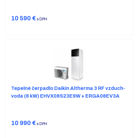
10 590
€
s DPH
Tepelné čerpadlo Daikin Altherma 3 RF vzduch-
voda (8 kW) EHVX08S23E9W + ERGA08EV3A
10 990
€
s DPH