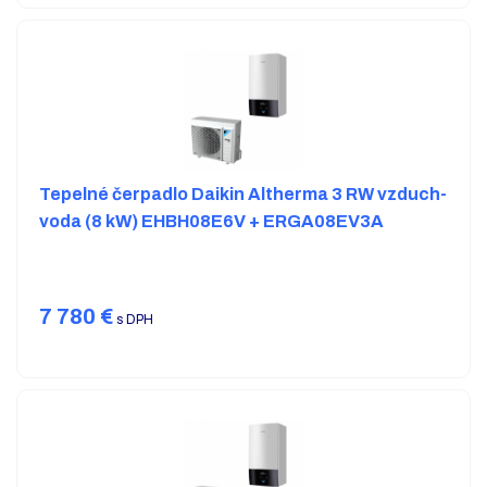
Tepelné čerpadlo Daikin Altherma 3 RW vzduch-
voda (8 kW) EHBH08E6V + ERGA08EV3A
7 780
€
s DPH