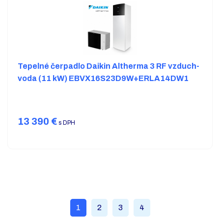
Tepelné čerpadlo Daikin Altherma 3 RF vzduch-
voda (11 kW) EBVX16S23D9W+ERLA14DW1
13 390
€
s DPH
Viac produktov
1
2
3
4