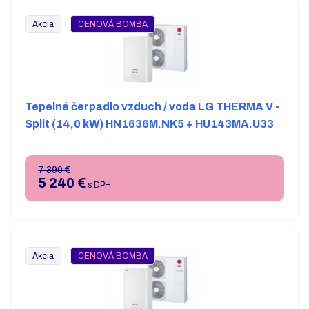
Akcia
CENOVÁ BOMBA
Tepelné čerpadlo vzduch / voda LG THERMA V -
Split (14,0 kW) HN1636M.NK5 + HU143MA.U33
7 390 €
5 240
€
s DPH
Akcia
CENOVÁ BOMBA