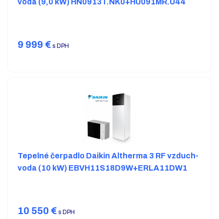
voda (9,0 kW) HN0913T.NK0+HU091MR.U44
9 999
€
s DPH
Tepelné čerpadlo Daikin Altherma 3 RF vzduch-
voda (10 kW) EBVH11S18D9W+ERLA11DW1
10 550
€
s DPH