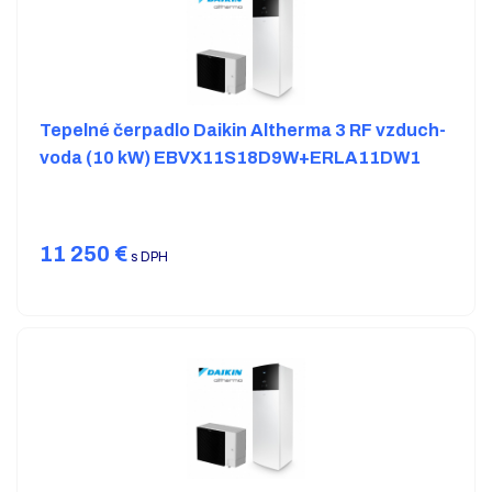
Tepelné čerpadlo Daikin Altherma 3 RF vzduch-
voda (10 kW) EBVX11S18D9W+ERLA11DW1
11 250
€
s DPH