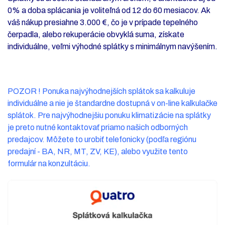
0% a doba splácania je voliteľná od 12 do 60 mesiacov. Ak
váš nákup presiahne 3.000 €, čo je v prípade tepelného
čerpadla, alebo rekuperácie obvyklá suma, získate
individuálne, veľmi výhodné splátky s minimálnym navýšením.
POZOR ! Ponuka najvýhodnejších splátok sa kalkuluje
individuálne a nie je štandardne dostupná v on-line kalkulačke
splátok. Pre najvýhodnejšiu ponuku klimatizácie na splátky
je preto nutné kontaktovať priamo našich odborných
predajcov. Môžete to urobiť telefonicky (podľa regiónu
predajní - BA, NR, MT, ZV, KE), alebo využite tento
formulár na konzultáciu.