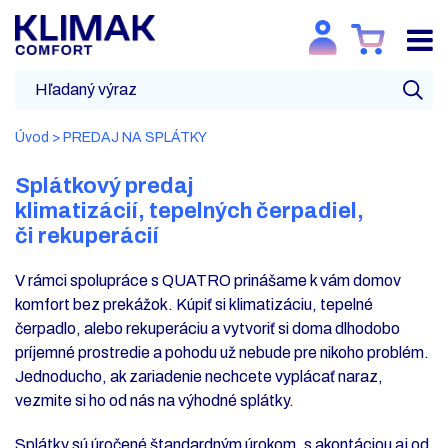
Úvod
>
PREDAJ NA SPLÁTKY
Splátkový predaj
klimatizácií, tepelných čerpadiel,
či rekuperácií
V rámci spolupráce s QUATRO prinášame k vám domov
komfort bez prekážok. Kúpiť si klimatizáciu, tepelné
čerpadlo, alebo rekuperáciu a vytvoriť si doma dlhodobo
príjemné prostredie a pohodu už nebude pre nikoho problém.
Jednoducho, ak zariadenie nechcete vyplácať naraz,
vezmite si ho od nás na výhodné splátky.
Splátky sú úročené štandardným úrokom, s akontáciou aj od