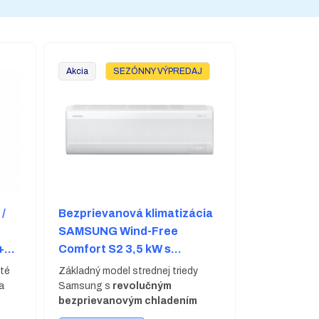
Akcia
SEZÓNNY VÝPREDAJ
/
Bezprievanová klimatizácia
t
SAMSUNG Wind-Free
+
Comfort S2 3,5 kW s
montážou v cene
ité
Základný model strednej triedy
a
Samsung s
revolučným
bezprievanovým chladením
pomocou technológie WindFree.