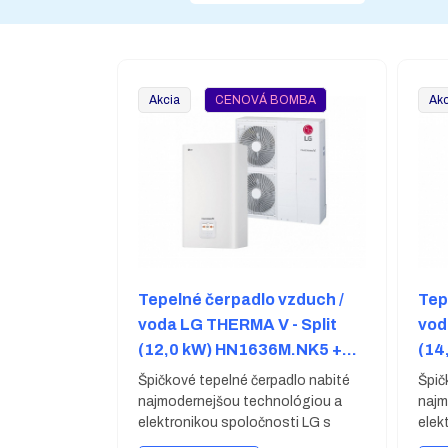
Akcia
CENOVÁ BOMBA
Akc
Tepelné čerpadlo vzduch /
Tep
voda LG THERMA V - Split
vod
(12,0 kW) HN1636M.NK5 +
(14
HU123MA.U33
HU
Špičkové tepelné čerpadlo nabité
Špič
najmodernejšou technológiou a
najm
elektronikou spoločnosti LG s
elek
výkonom 12,0 kW. Trojfázové
výko