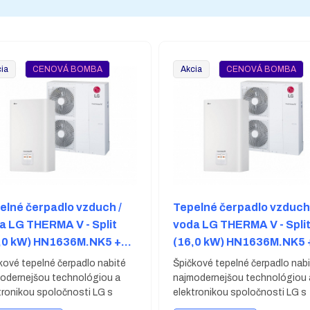
ia
CENOVÁ BOMBA
Akcia
CENOVÁ BOMBA
elné čerpadlo vzduch /
Tepelné čerpadlo vzduch 
a LG THERMA V - Split
voda LG THERMA V - Spli
,0 kW) HN1636M.NK5 +
(16,0 kW) HN1636M.NK5 
143MA.U33
HU163MA.U33
kové tepelné čerpadlo nabité
Špičkové tepelné čerpadlo nab
odernejšou technológiou a
najmodernejšou technológiou 
tronikou spoločnosti LG s
elektronikou spoločnosti LG s
nom 14,0 kW. Trojfázové
výkonom 16,0 kW. Trojfázové