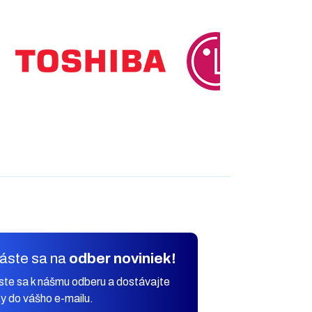
ac
cich
láste sa na
odber noviniek!
áste sa k nášmu odberu a dostávajte
y do vášho e-mailu.