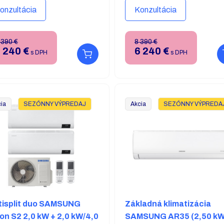
edenie.
prevedenie.
onzultácia
Konzultácia
TUPNOSŤ: SKLADOM
DOSTUPNOSŤ: SKLADOM
 390 €
8 390 €
 240
€
6 240
€
s DPH
s DPH
ia
SEZÓNNY VÝPREDAJ
Akcia
SEZÓNNY VÝPREDA
tisplit duo SAMSUNG
Základná klimatizácia
on S2 2,0 kW + 2,0 kW/4,0
SAMSUNG AR35 (2,50 kW