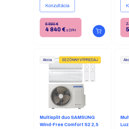
prevedenie.
prev
Konzultácia
K
DOSTUPNOSŤ: SKLADOM
DOS
6 890 €
7
4 840
€
5
s DPH
Akcia
SEZÓNNY VÝPREDAJ
Akc
Multisplit duo SAMSUNG
Mul
Wind-Free Comfort S2 2,5
Luz