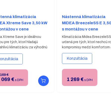
tenná klimatizácia
Nástenná klimatizácia
EA Xtreme Save 3,50 kW
MIDEA BreezeleSS E 3,5
ontážou v cene
s montážou v cene
a Xtreme Save je ideálnou
Klimatizácia Midea BreezeleSS
ou pre tých, ktorí hľadajú
určená pre tých, ktorí nechcú ro
ahlivú klimatizáciu za výhodnú
kompromisy medzi komfortom 
. Vo svojej kategórii ponúka
efektívnosťou. Tento prístroj
kajúci pomer cena-výkon vďaka
bleskovo ochladí alebo vyhreje
Konzultácia
onzultácia
oduchému dizajnu, tichej
domov a zároveň vás ušetrí
ádzke a inteligentnému
nepríjemného priameho prúden
daniu.
Základná montáž v
vzduchu. Rovnomerná cirkulác
 169 €
. Viac informácií o
 069
€
vzduchu a okamžitá regulácia
1 269
€
s DPH
s DPH
mienkach montáže nájdete
teploty vytvárajú osviežujúcu 
oplňujúcich informáciách
aj počas najväčších horúčav, za
ie.
čo technológia Air Magic+ sa 
o čistý a zdravý vzduch. Vďaka
elegantnému dizajnu a tichém
chodu sa stane dokonalým