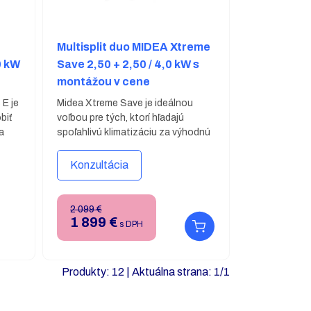
Multisplit duo MIDEA Xtreme
0 kW
Save 2,50 + 2,50 / 4,0 kW s
montážou v cene
 E je
Midea Xtreme Save je ideálnou
biť
voľbou pre tých, ktorí hľadajú
a
spoľahlivú klimatizáciu za výhodnú
cenu. Vo svojej kategórii ponúka
 váš
vynikajúci pomer cena-výkon vďaka
Konzultácia
jednoduchému dizajnu, tichej
ia
prevádzke a inteligentnému
ia
ovládaniu.
Základná montáž v
2 099 €
cene. Viac informácií o
1 899
€
s DPH
oázu
podmienkach montáže nájdete
tiaľ
v doplňujúcich informáciách
stará
nižšie.
Produkty:
12
| Aktuálna strana:
1
/
1
u