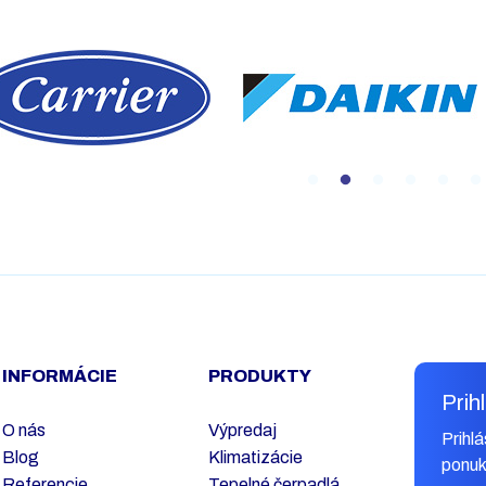
doplnkom vášho domova.
Základná montáž v cene. Vi
informácií o podmienkach
montáže nájdete v doplňujú
informáciách nižšie.
INFORMÁCIE
PRODUKTY
Prih
O nás
Výpredaj
Prihl
Blog
Klimatizácie
ponuk
Referencie
Tepelné čerpadlá