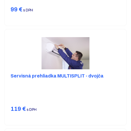
99
€
s DPH
Servisná prehliadka MULTISPLIT - dvojča
119
€
s DPH