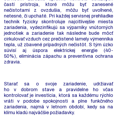
častí prístroja, ktoré môžu byť zanesené
nečistotami z ovzdušia, môžu byť uvoľnené,
netesné, či upchaté. Pri každej servisnej prehliadke
technik fyzicky skontroluje najcitlivejšie miesta
zariadenia, vydezinfikujú sa výparníky vnútorných
jednotiek a zariadenie tak následne bude môcť
cirkulovať vzduch cez prečistené lamely výmenníka
tepla, už zbavené prípadných nečistôt. S tým úzko
súvisí aj úspora elektrickej energie (40-
50%), eliminácia zápachu a preventívna ochrana
zdravia.
Starať sa o svoje zariadenie, udržiavať
ho v dobrom stave a pravidelne ho včas
kontrolovať je investícia, ktorá sa každému rýchlo
vráti v podobe spokojnosti a plne funkčného
zariadenia, najmä v letnom období, kedy sa na
klímu kladú najväčšie požiadavky.