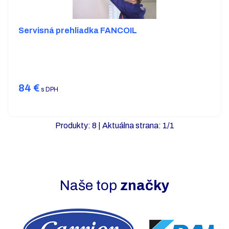
Servisná prehliadka FANCOIL
84
€
s DPH
Produkty:
8
| Aktuálna strana:
1
/
1
Naše top
značky