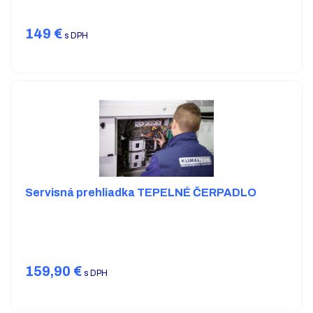
149
€
s DPH
Servisná prehliadka TEPELNÉ ČERPADLO
159,90
€
s DPH