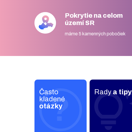
Pokrytie na celom
území SR
máme 5 kamenných pobočiek
Často
Rady
a tipy
kladené
otázky