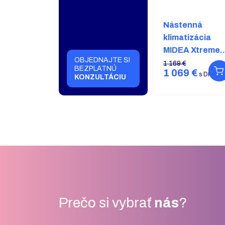
Nástenná
klimatizácia
MIDEA Xtreme
OBJEDNAJTE SI
Save 3,50 kW s
1 169 €
BEZPLATNÚ
1 069 €
montážou v ce
s DPH
KONZULTÁCIU
Prečo si vybrať
nás
?