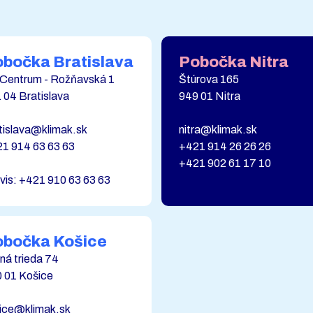
bočka Bratislava
Pobočka Nitra
Centrum - Rožňavská 1
Štúrova 165
 04 Bratislava
949 01 Nitra
tislava@klimak.sk
nitra@klimak.sk
1 914 63 63 63
+421 914 26 26 26
+421 902 61 17 10
vis: +421 910 63 63 63
obočka Košice
ná trieda 74
 01 Košice
ice@klimak.sk