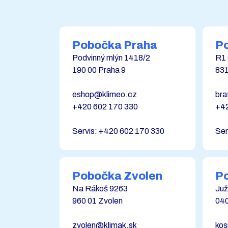
Pobočka Praha
Po
Podvinný mlýn 1418/2
R1 
190 00 Praha 9
831
eshop@klimeo.cz
bra
+420 602 170 330
+42
Servis: +420 602 170 330
Ser
Pobočka Zvolen
P
Na Rákoš 9263
Juž
960 01 Zvolen
040
zvolen@klimak.sk
kos