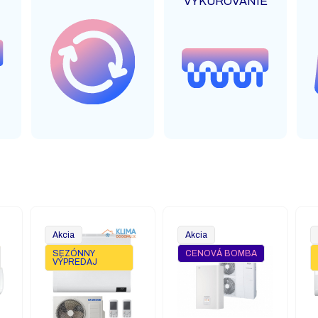
VYKUROVANIE
Akcia
Akcia
SEZÓNNY
CENOVÁ BOMBA
VÝPREDAJ