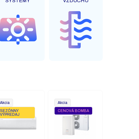
SYSTÉMY
VZDUCHU
Akcia
Akcia
SEZÓNNY
CENOVÁ BOMBA
VÝPREDAJ