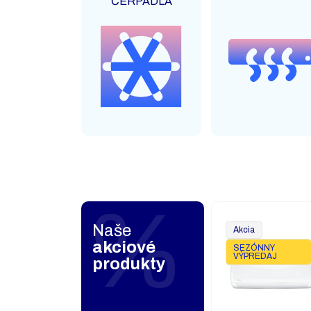
ČERPADLÁ
Naše
Akcia
akciové
SEZÓNNY
VÝPREDAJ
produkty