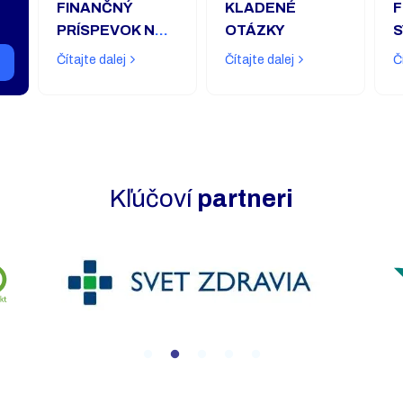
FINANČNÝ
KLADENÉ
F
PRÍSPEVOK NA
OTÁZKY
S
TEPELNÉ
Čítajte dalej
Čítajte dalej
Č
ČERPADLO
Kľúčoví
partneri