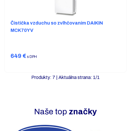
Čistička vzduchu so zvlhčovaním DAIKIN
MCK70YV
649
€
s DPH
Produkty:
7
| Aktuálna strana:
1
/
1
Naše top
značky