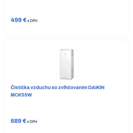
499
€
s DPH
Čistička vzduchu so zvlhčovaním DAIKIN
MCK55W
689
€
s DPH