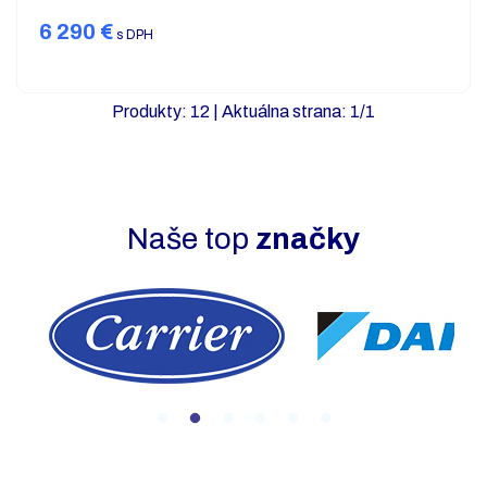
6 290
€
s DPH
Produkty:
12
| Aktuálna strana:
1
/
1
Naše top
značky