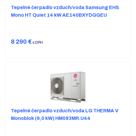
Tepelné čerpadlo vzduch/voda Samsung EHS
Mono HT Quiet 14 kW AE140BXYDGGEU
8 290
€
s DPH
Tepelné čerpadlo vzduch/voda LG THERMA V
Monoblok (9,0 kW) HM093MR.U44