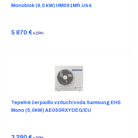
Monoblok (9,0 kW) HM091MR.U44
5 870
€
s DPH
Tepelné čerpadlo vzduch/voda Samsung EHS
Mono (5,0kW) AE050RXYDEG/EU
3 290
€