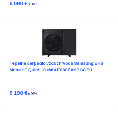
6 090
€
s DPH
Tepelné čerpadlo vzduch/voda Samsung EHS
Mono HT Quiet 10 kW AE080BXYDGGEU
6 190
€
s DPH