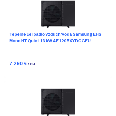
Tepelné čerpadlo vzduch/voda Samsung EHS
Mono HT Quiet 13 kW AE120BXYDGGEU
7 290
€
s DPH