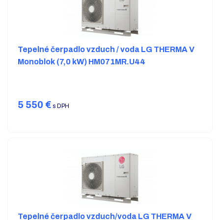
Tepelné čerpadlo vzduch / voda LG THERMA V
Monoblok (7,0 kW) HM071MR.U44
5 550
€
s DPH
Tepelné čerpadlo vzduch/voda LG THERMA V