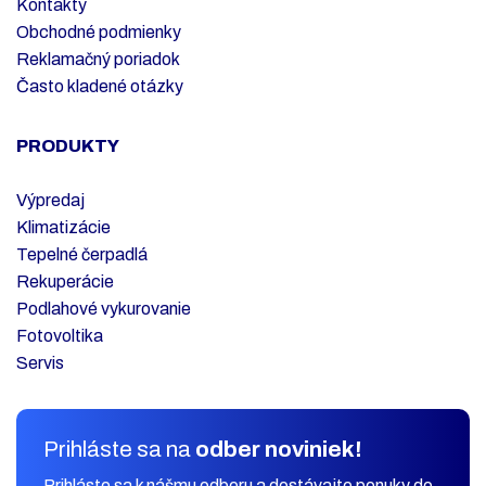
Kontakty
Obchodné podmienky
Reklamačný poriadok
Často kladené otázky
PRODUKTY
Výpredaj
Klimatizácie
Tepelné čerpadlá
Rekuperácie
Podlahové vykurovanie
Fotovoltika
Servis
Prihláste sa na
odber noviniek!
Prihláste sa k nášmu odberu a dostávajte ponuky do