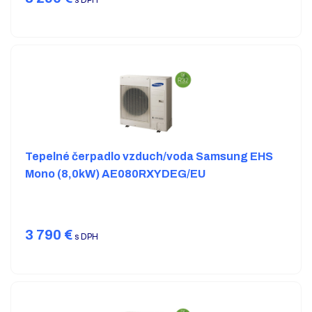
s DPH
Tepelné čerpadlo vzduch/voda Samsung EHS
Mono (8,0kW) AE080RXYDEG/EU
3 790
€
s DPH