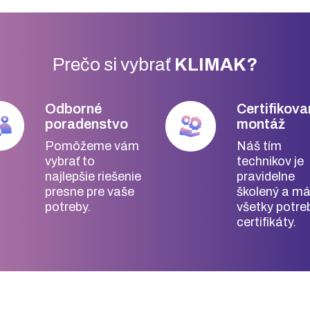
Prečo si vybrať
KLIMAK?
Odborné
Certifikov
poradenstvo
montáž
Pomôžeme vám
Náš tím
vybrať to
technikov je
najlepšie riešenie
pravidelne
presne pre vaše
školený a m
potreby.
všetky potre
certifikáty.