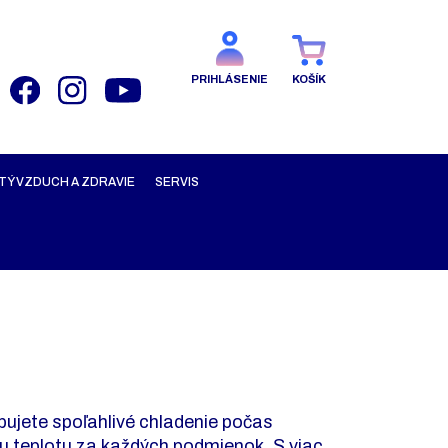
PRIHLÁSENIE
KOŠÍK
TÝ VZDUCH A ZDRAVIE
SERVIS
bujete spoľahlivé chladenie počas
lnu teplotu za každých podmienok. S viac