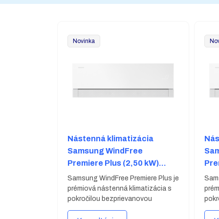
Novinka
No
Nástenná klimatizácia
Nás
Samsung WindFree
Sam
Premiere Plus (2,50 kW)
Pre
AR70H09CAAWNEU +
AR
Samsung WindFree Premiere Plus je
Sams
AR70H09CAAWXEU
AR
prémiová nástenná klimatizácia s
prém
pokročilou bezprievanovou
pokr
technológiou WindFree™,
tech