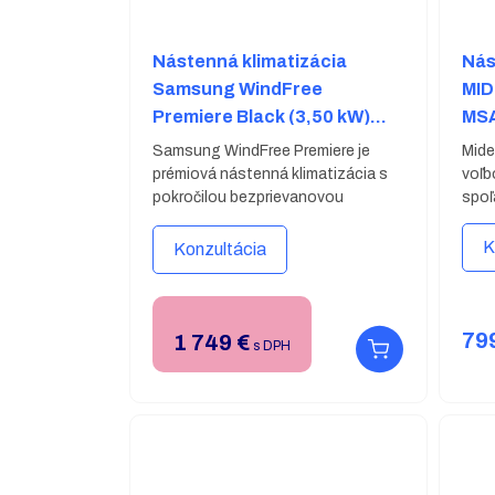
Nástenná klimatizácia
Nás
Samsung WindFree
MID
Premiere Black (3,50 kW)
MS
AR70H12C1ABNEU +
MO
Samsung WindFree Premiere je
Mide
AR70H12C1AWXEU
prémiová nástenná klimatizácia s
voľb
pokročilou bezprievanovou
spoľ
technológiou WindFree™,
cenu
zabudovaným riadením umelou
vyni
K
Konzultácia
inteligenciou, 3-cestnými lamelami
jedn
s 5 možnosťami prúdenia vzduchu a
prev
WiFi.
Čierne prevedenie
ovlá
vnútornej jednotky.
79
1 749
€
s DPH