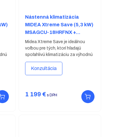
Nástenná klimatizácia
kW)
MIDEA Xtreme Save (5,3 kW)
MSAGCU-18HRFNX +
MOX301-18HFN8
Midea Xtreme Save je ideálnou
voľbou pre tých, ktorí hľadajú
odnú
spoľahlivú klimatizáciu za výhodnú
ka
cenu. Vo svojej kategórii ponúka
ďaka
vynikajúci pomer cena-výkon vďaka
Konzultácia
jednoduchému dizajnu, tichej
prevádzke a inteligentnému
ovládaniu.
1 199
€
s DPH