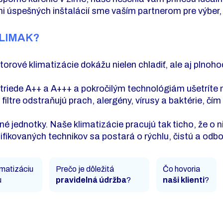
 úspešných inštalácií sme vaším partnerom pre výber, 
 KLIMAK?
orové klimatizácie dokážu nielen chladiť, ale aj plnoh
triede A++ a A+++ a pokročilým technológiám ušetríte 
ltre odstraňujú prach, alergény, vírusy a baktérie, čím
é jednotky. Naše klimatizácie pracujú tak ticho, že o 
ifikovaných technikov sa postará o rýchlu, čistú a odbo
imatizáciu
Prečo je dôležitá
Čo hovoria
u
pravidelná údržba
?
naši klienti
?