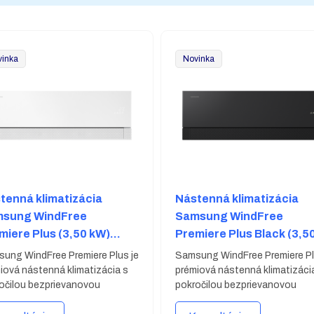
vinka
Novinka
tenná klimatizácia
Nástenná klimatizácia
sung WindFree
Samsung WindFree
miere Plus (3,50 kW)
Premiere Plus Black (3,5
70H12CAAWNEU +
kW) AR70H12CAABNEU 
ung WindFree Premiere Plus je
Samsung WindFree Premiere Pl
70H12CAAWXEU
AR70H12CAAWXEU
iová nástenná klimatizácia s
prémiová nástenná klimatizáci
očilou bezprievanovou
pokročilou bezprievanovou
nológiou WindFree™,
technológiou WindFree™,