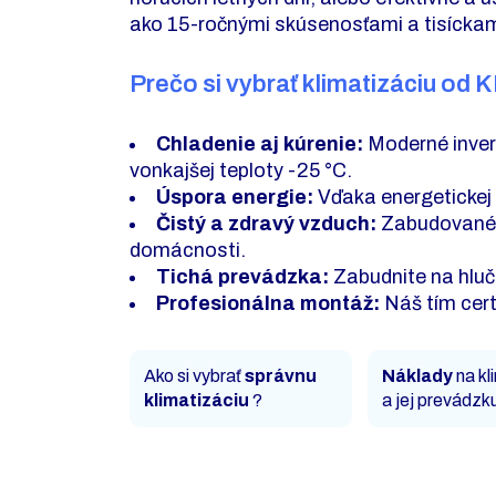
ako 15-ročnými skúsenosťami a tisíckami
Prečo si vybrať klimatizáciu od
Chladenie aj kúrenie:
Moderné invert
vonkajšej teploty -25 °C.
Úspora energie:
Vďaka energetickej 
Čistý a zdravý vzduch:
Zabudované fi
domácnosti.
Tichá prevádzka:
Zabudnite na hlučn
Profesionálna montáž:
Náš tím cert
Ako si vybrať
správnu
Náklady
na kl
klimatizáciu
?
a jej prevádzk