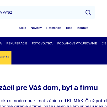
Akcie
Novinky
Referencie
Blog
Kontakt
Á
REKUPERÁCIE
FOTOVOLTIKA
PODLAHOVÉ VYKUROVANIE
ČIS
REDAJ
zácií pre Váš dom, byt a firmu
roka s modernou klimatizáciou od KLIMAK. Či už potre
úsporné kúrenie v zime, naše riešenia vám prinesú ideá