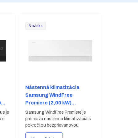
Novinka
Nástenná klimatizácia
Samsung WindFree
0
Premiere (2,00 kW)
+
AR70H07C1AWNEU +
us je
Samsung WindFree Premiere je
AR70H07C1AWXEU
a s
prémiová nástenná klimatizácia s
pokročilou bezprievanovou
technológiou WindFree™,