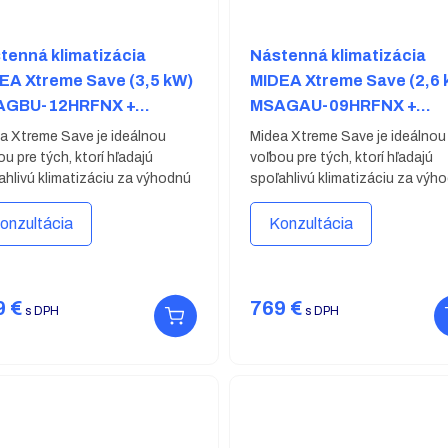
tenná klimatizácia
Nástenná klimatizácia
EA Xtreme Save (3,5 kW)
MIDEA Xtreme Save (2,6 
AGBU-12HRFNX +
MSAGAU-09HRFNX +
X102-12HFN8
MOX102-09HFN8
a Xtreme Save je ideálnou
Midea Xtreme Save je ideálnou
ou pre tých, ktorí hľadajú
voľbou pre tých, ktorí hľadajú
ahlivú klimatizáciu za výhodnú
spoľahlivú klimatizáciu za výh
. Vo svojej kategórii ponúka
cenu. Vo svojej kategórii ponú
kajúci pomer cena-výkon vďaka
vynikajúci pomer cena-výkon v
onzultácia
Konzultácia
oduchému dizajnu, tichej
jednoduchému dizajnu, tichej
ádzke a inteligentnému
prevádzke a inteligentnému
daniu.
ovládaniu.
9
€
769
€
s DPH
s DPH