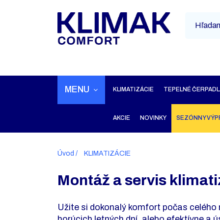
MENU
KLIMATIZÁCIE
TEPELNÉ ČERPADL
AKCIE
NOVINKY
SEZÓNNY VÝP
Úvod
KLIMATIZÁCIE
Montáž a servis klimati
Užite si dokonalý komfort počas celého 
horúcich letných dní, alebo efektívne a 