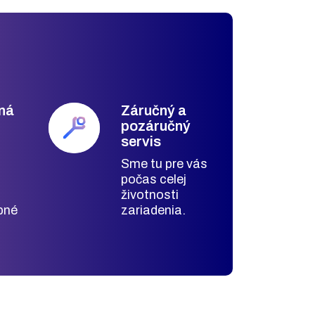
aná
Záručný a
pozáručný
servis
Sme tu pre vás
počas celej
á
životnosti
bné
zariadenia.