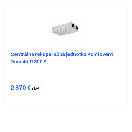
Centrálna rekuperačná jednotka Komfovent
Domekt R 300 F
2 870
€
s DPH
Viac produktov