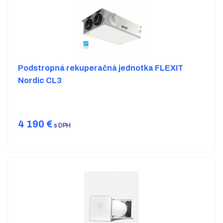
Podstropná rekuperačná jednotka FLEXIT
Nordic CL3
4 190
€
s DPH