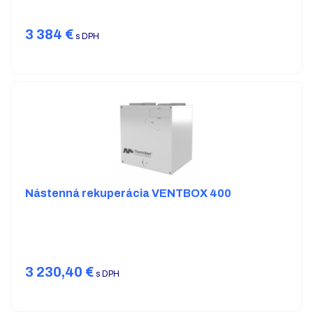
3 384
€
s DPH
Nástenná rekuperácia VENTBOX 400
3 230,40
€
s DPH