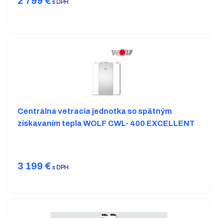
2 799
€
s DPH
Centrálna vetracia jednotka so spätným
získavaním tepla WOLF CWL- 400 EXCELLENT
3 199
€
s DPH