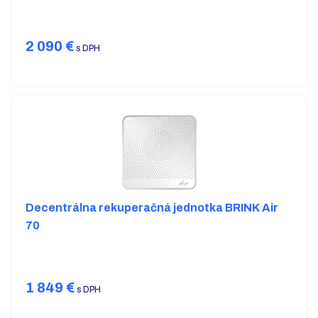
2 090
€
s DPH
Decentrálna rekuperačná jednotka BRINK Air
70
1 849
€
s DPH