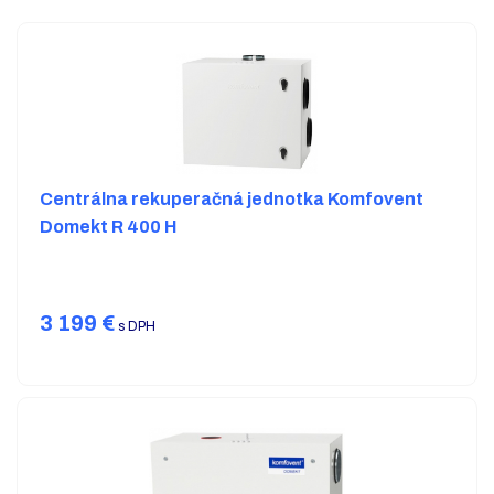
Centrálna rekuperačná jednotka Komfovent
Domekt R 400 H
3 199
€
s DPH