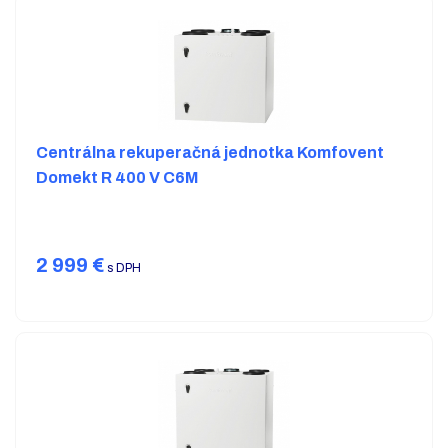
Centrálna rekuperačná jednotka Komfovent
Domekt R 400 V C6M
2 999
€
s DPH