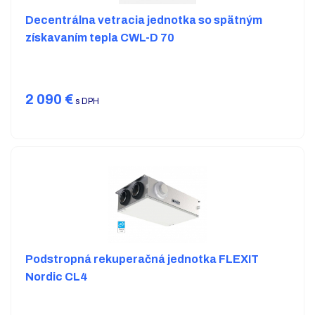
Decentrálna vetracia jednotka so spätným
získavaním tepla CWL-D 70
2 090
€
s DPH
Podstropná rekuperačná jednotka FLEXIT
Nordic CL4