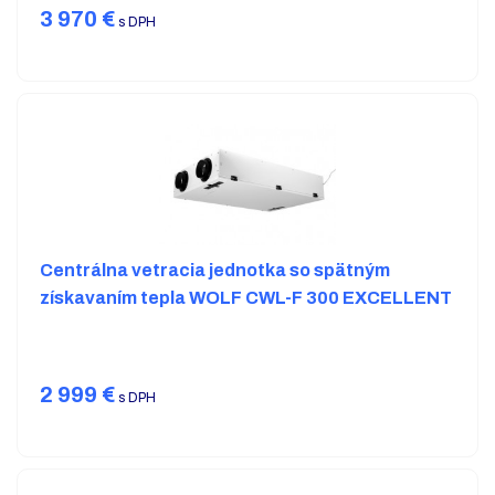
3 970
€
s DPH
Centrálna vetracia jednotka so spätným
získavaním tepla WOLF CWL-F 300 EXCELLENT
2 999
€
s DPH