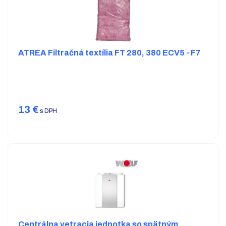
ATREA Filtračná textília FT 280, 380 ECV5 - F7
13
€
s DPH
Centrálna vetracia jednotka so spätným