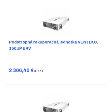
Podstropná rekuperačná jednotka VENTBOX
150UP ERV
2 306,40
€
s DPH