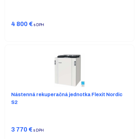
4 800
€
s DPH
Nástenná rekuperačná jednotka Flexit Nordic
S2
3 770
€
s DPH