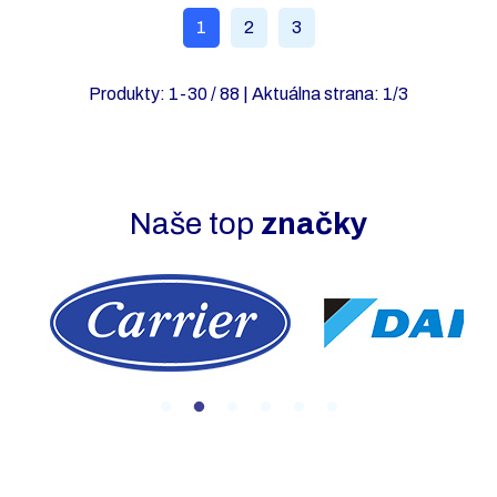
1
2
3
Produkty:
1
-
30
/
88
| Aktuálna strana:
1
/
3
Naše top
značky