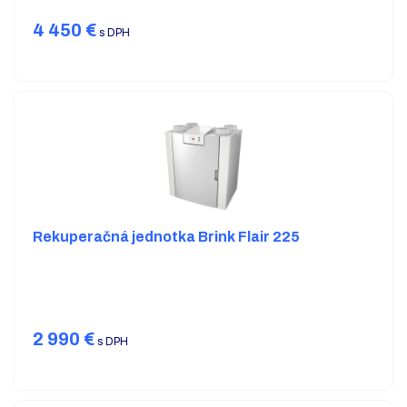
4 450
€
s DPH
Rekuperačná jednotka Brink Flair 225
2 990
€
s DPH