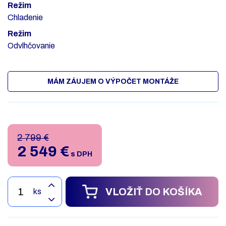
Režim
Chladenie
Režim
Odvlhčovanie
MÁM ZÁUJEM O VÝPOČET MONTÁŽE
2 799 €
2 549
€
s DPH
VLOŽIŤ DO KOŠÍKA
ks