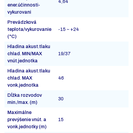
4,64
ener.účinnosti-
vykurovani
Prevádzková
teplota/vykurovanie
-15 ~ +24
(°C)
Hladina akust.tlaku
chlad. MIN/MAX
19/37
vnút.jednotka
Hladina akust.tlaku
chlad. MAX
46
vonk.jednotka
Dĺžka rozvodov
30
min./max. (m)
Maximálne
prevýšenie vnút. a
15
vonk.jednotky (m)