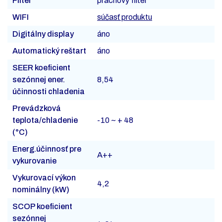
Filter
prachový filter
WIFI
súčasť produktu
Digitálny display
áno
Automatický reštart
áno
SEER koeficient
sezónnej ener.
8,54
účinnosti chladenia
Prevádzková
teplota/chladenie
-10 ~ + 48
(°C)
Energ.účinnosť pre
A++
vykurovanie
Vykurovací výkon
4,2
nominálny (kW)
SCOP koeficient
sezónnej