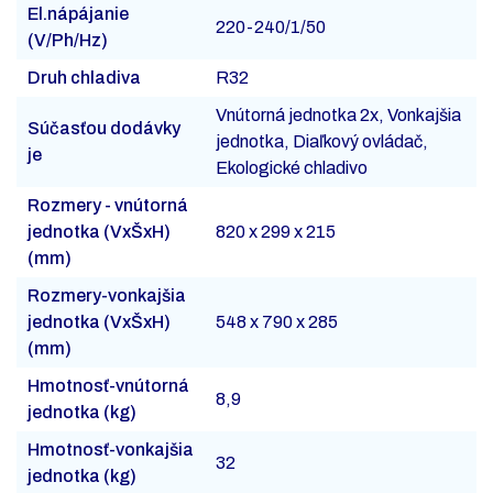
El.nápájanie
220-240/1/50
(V/Ph/Hz)
Druh chladiva
R32
Vnútorná jednotka 2x, Vonkajšia
Súčasťou dodávky
jednotka, Diaľkový ovládač,
je
Ekologické chladivo
Rozmery - vnútorná
jednotka (VxŠxH)
820 x 299 x 215
(mm)
Rozmery-vonkajšia
jednotka (VxŠxH)
548 x 790 x 285
(mm)
Hmotnosť-vnútorná
8,9
jednotka (kg)
Hmotnosť-vonkajšia
32
jednotka (kg)