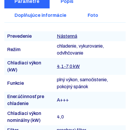
Parametre
Popis
Doplňujúce informácie
Foto
Prevedenie
Nástenná
chladenie, vykurovanie,
Režim
odvlhčovanie
Chladiaci výkon
4,1-7,0 kW
(kW)
plný výkon, samočistenie,
Funkcie
pokojný spánok
Ener.účinnosť pre
A+++
chladenie
Chladiaci výkon
4,0
nominálny (kW)