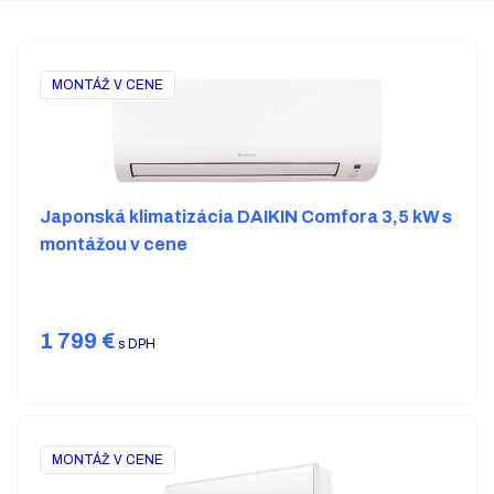
MONTÁŽ V CENE
Japonská klimatizácia DAIKIN Comfora 3,5 kW s
montážou v cene
1 799
€
s DPH
MONTÁŽ V CENE