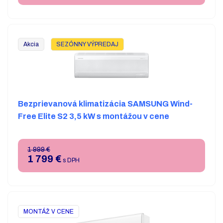
Akcia
SEZÓNNY VÝPREDAJ
Bezprievanová klimatizácia SAMSUNG Wind-
Free Elite S2 3,5 kW s montážou v cene
1 999 €
1 799
€
s DPH
MONTÁŽ V CENE