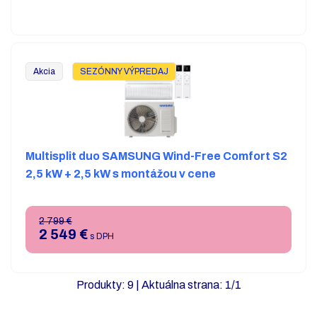
Akcia
SEZÓNNY VÝPREDAJ
Multisplit duo SAMSUNG Wind-Free Comfort S2
2,5 kW + 2,5 kW s montážou v cene
2 799 €
2 549
€
s DPH
Produkty:
9
| Aktuálna strana:
1
/
1