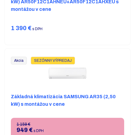
kW) AR50F12C1AHNEU+AR50F12C1AHXEU s
montážou v cene
1 390
€
s DPH
Akcia
SEZÓNNY VÝPREDAJ
Základná klimatizácia SAMSUNG AR35 (2,50
kW) s montážou v cene
1 159 €
949
€
s DPH