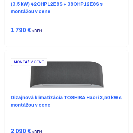
(3,5 kW) 42QHP12E8S + 38QHP12E8S s
montážou v cene
1 790
€
s DPH
MONTÁŽ V CENE
Dizajnová klimatizácia TOSHIBA Haori 3,50 kW s
montážou v cene
2 090
€
s DPH