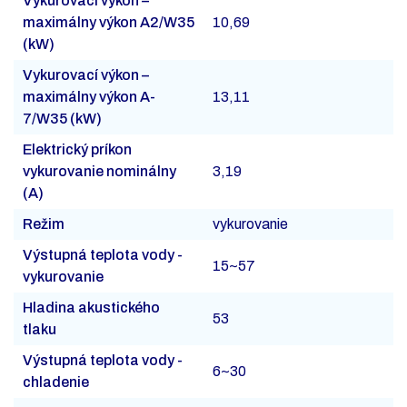
Vykurovací výkon –
maximálny výkon A2/W35
10,69
(kW)
Vykurovací výkon –
maximálny výkon A-
13,11
7/W35 (kW)
Elektrický príkon
vykurovanie nominálny
3,19
(A)
Režim
vykurovanie
Výstupná teplota vody -
15~57
vykurovanie
Hladina akustického
53
tlaku
Výstupná teplota vody -
6~30
chladenie