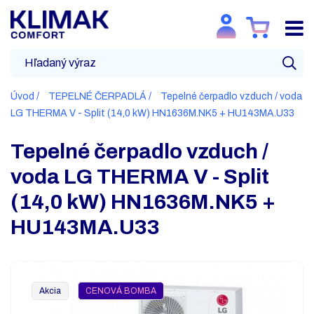
Úvod
TEPELNÉ ČERPADLÁ
Tepelné čerpadlo vzduch / voda
LG THERMA V - Split (14,0 kW) HN1636M.NK5 + HU143MA.U33
Tepelné čerpadlo vzduch /
voda LG THERMA V - Split
(14,0 kW) HN1636M.NK5 +
HU143MA.U33
Akcia
CENOVÁ BOMBA