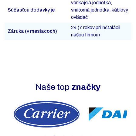
vonkajšia jednotka,
Súčasťou dodávky je
vnútorná jednotka, káblový
ovládač
24 (7 rokov pri inštalácii
Záruka (v mesiacoch)
našou firmou)
Naše top
značky