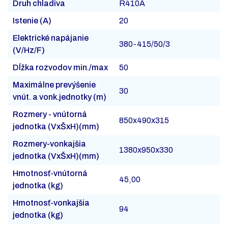
Druh chladiva
R410A
Istenie (A)
20
Elektrické napájanie
380-415/50/3
(V/Hz/F)
Dĺžka rozvodov min./max
50
Maximálne prevýšenie
30
vnút. a vonk.jednotky (m)
Rozmery - vnútorná
850x490x315
jednotka (VxŠxH)(mm)
Rozmery-vonkajšia
1380x950x330
jednotka (VxŠxH)(mm)
Hmotnosť-vnútorná
45,00
jednotka (kg)
Hmotnosť-vonkajšia
94
jednotka (kg)