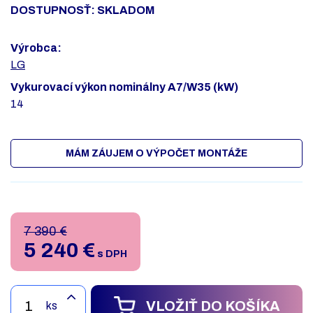
DOSTUPNOSŤ: SKLADOM
Výrobca:
LG
Vykurovací výkon nominálny A7/W35 (kW)
14
MÁM ZÁUJEM O VÝPOČET MONTÁŽE
7 390 €
5 240
€
s DPH
VLOŽIŤ DO KOŠÍKA
ks