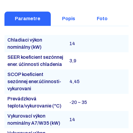
Parametre
Popis
Foto
Chladiaci výkon
14
nominálny (kW)
SEER koeficient sezónnej
3,9
ener. účinnosti chladenia
SCOP koeficient
sezónnej ener.účinnosti-
4,45
vykurovani
Prevádzková
-20 ~ 35
teplota/vykurovanie (°C)
Vykurovací výkon
14
nominálny A7/W35 (kW)