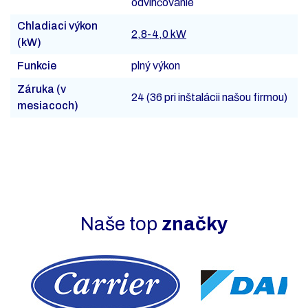
odvlhčovanie
Chladiaci výkon
2,8-4,0 kW
(kW)
Funkcie
plný výkon
Záruka (v
24 (36 pri inštalácii našou firmou)
mesiacoch)
Naše top
značky