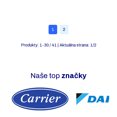
Viac produktov
1
2
Produkty:
1
-
30
/
41
| Aktuálna strana:
1
/
2
Naše top
značky