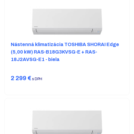
Nástenná klimatizácia TOSHIBA SHORAI Edge
(5,00 kW) RAS-B18G3KVSG-E + RAS-
18J2AVSG-E1 - biela
2 299
€
s DPH