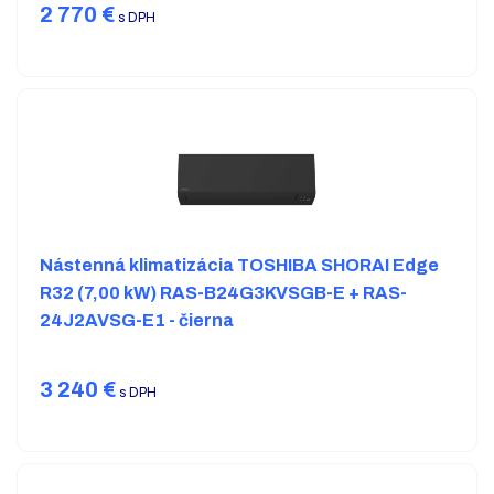
2 770
€
s DPH
Nástenná klimatizácia TOSHIBA SHORAI Edge
R32 (7,00 kW) RAS-B24G3KVSGB-E + RAS-
24J2AVSG-E1 - čierna
3 240
€
s DPH