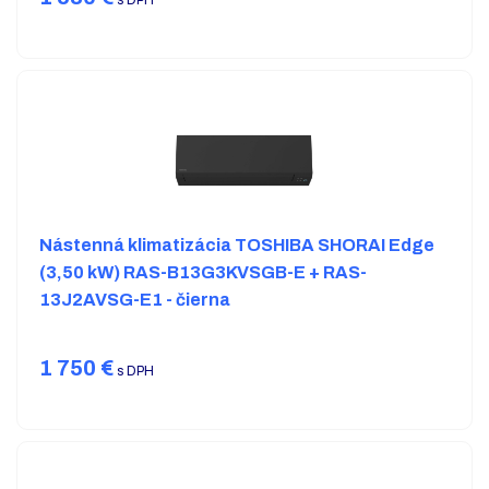
s DPH
Nástenná klimatizácia TOSHIBA SHORAI Edge
(3,50 kW) RAS-B13G3KVSGB-E + RAS-
13J2AVSG-E1 - čierna
1 750
€
s DPH