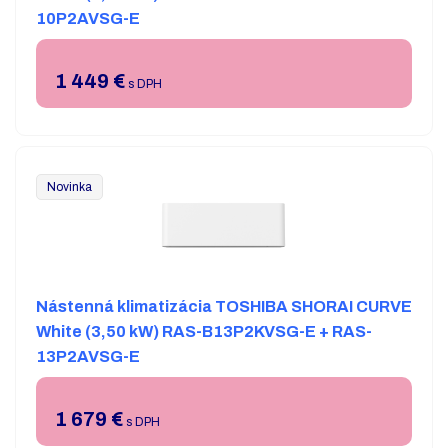
10P2AVSG-E
1 449
€
s DPH
Novinka
Nástenná klimatizácia TOSHIBA SHORAI CURVE
White (3,50 kW) RAS-B13P2KVSG-E + RAS-
13P2AVSG-E
1 679
€
s DPH