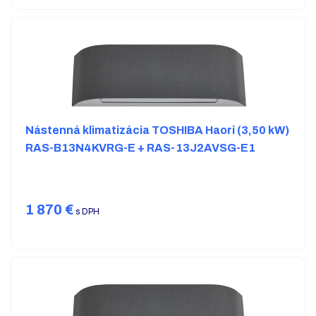
Nástenná klimatizácia TOSHIBA Haori (3,50 kW)
RAS-B13N4KVRG-E + RAS-13J2AVSG-E1
1 870
€
s DPH