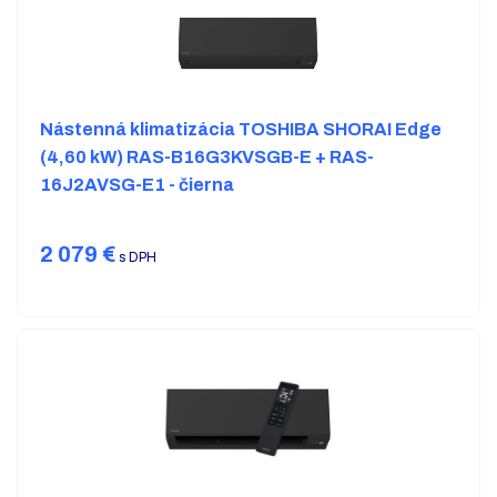
Nástenná klimatizácia TOSHIBA SHORAI Edge
(4,60 kW) RAS-B16G3KVSGB-E + RAS-
16J2AVSG-E1 - čierna
2 079
€
s DPH