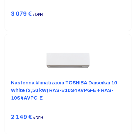
3 079
€
s DPH
Nástenná klimatizácia TOSHIBA Daiseikai 10
White (2,50 kW) RAS-B10S4KVPG-E + RAS-
10S4AVPG-E
2 149
€
s DPH