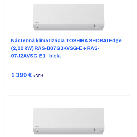
Nástenná klimatizácia TOSHIBA SHORAI Edge
(2,00 kW) RAS-B07G3KVSG-E + RAS-
07J2AVSG-E1 - biela
1 399
€
s DPH