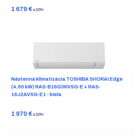
1 679
€
s DPH
Nástenná klimatizácia TOSHIBA SHORAI Edge
(4,60 kW) RAS-B16G3KVSG-E + RAS-
16J2AVSG-E1 - biela
1 970
€
s DPH