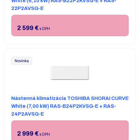
White (6,10 kW) RAS-B22P2KVSG-E + RAS-
22P2AVSG-E
2 599
€
s DPH
Novinka
Nástenná klimatizácia TOSHIBA SHORAI CURVE
White (7,00 kW) RAS-B24P2KVSG-E + RAS-
24P2AVSG-E
2 999
€
s DPH