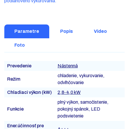
podlahového vykurovania.
Parametre
Popis
Video
Foto
Prevedenie
Nástenná
chladenie, vykurovanie,
Režim
odvlhčovanie
Chladiaci výkon (kW)
2,8-4,0 kW
plný výkon, samočistenie,
Funkcie
pokojný spánok, LED
podsvietenie
Ener.účinnosť pre