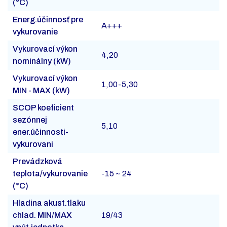
(°C)
Energ.účinnosť pre
A+++
vykurovanie
Vykurovací výkon
4,20
nominálny (kW)
Vykurovací výkon
1,00-5,30
MIN - MAX (kW)
SCOP koeficient
sezónnej
5,10
ener.účinnosti-
vykurovani
Prevádzková
teplota/vykurovanie
-15 ~ 24
(°C)
Hladina akust.tlaku
chlad. MIN/MAX
19/43