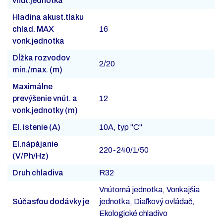
vnút.jednotka
Hladina akust.tlaku
chlad. MAX
16
vonk.jednotka
Dĺžka rozvodov
2/20
min./max. (m)
Maximálne
prevýšenie vnút. a
12
vonk.jednotky (m)
El. istenie (A)
10A, typ "C"
El.nápájanie
220-240/1/50
(V/Ph/Hz)
Druh chladiva
R32
Vnútorná jednotka, Vonkajšia
Súčasťou dodávky je
jednotka, Diaľkový ovládač,
Ekologické chladivo