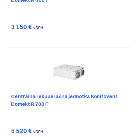
Domekt R 400 F
3 150
€
s DPH
Centrálna rekuperačná jednotka Komfovent
Domekt R 700 F
5 520
€
s DPH