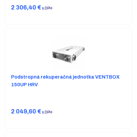
2 306,40
€
s DPH
Podstropná rekuperačná jednotka VENTBOX
150UP HRV
2 049,60
€
s DPH