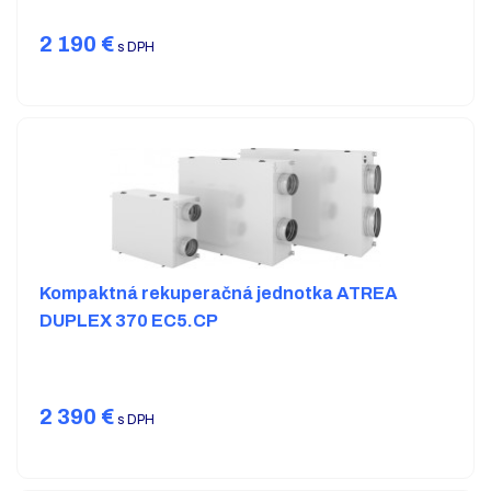
2 190
€
s DPH
Kompaktná rekuperačná jednotka ATREA
DUPLEX 370 EC5.CP
2 390
€
s DPH