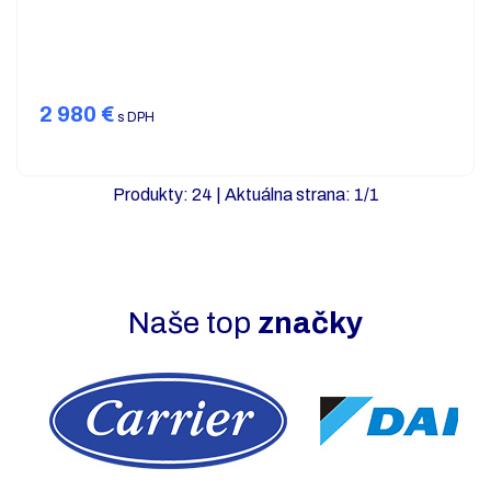
2 980
€
s DPH
Produkty:
24
| Aktuálna strana:
1
/
1
Naše top
značky