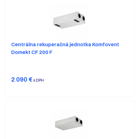
Centrálna rekuperačná jednotka Komfovent
Domekt CF 200 F
2 090
€
s DPH