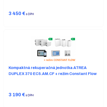
3 450
€
s DPH
Kompaktná rekuperačná jednotka ATREA
DUPLEX 370 EC5.AM.CF + režim Constant Flow
3 190
€
s DPH