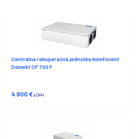
Centrálna rekuperačná jednotka Komfovent
Domekt CF 700 F
4 800
€
s DPH