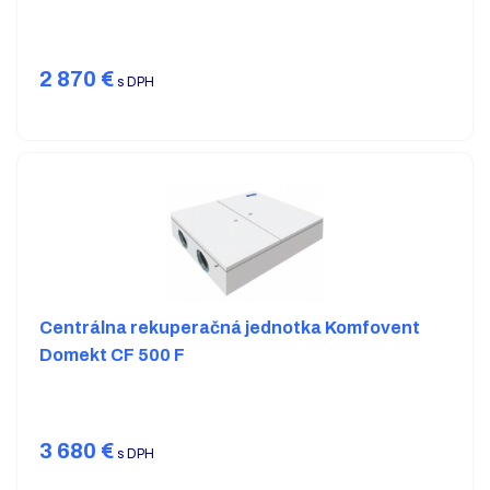
2 870
€
s DPH
Centrálna rekuperačná jednotka Komfovent
Domekt CF 500 F
3 680
€
s DPH