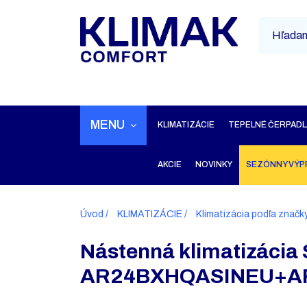
MENU
KLIMATIZÁCIE
TEPELNÉ ČERPADL
AKCIE
NOVINKY
SEZÓNNY VÝP
Úvod
KLIMATIZÁCIE
Klimatizácia podľa značk
Nástenná klimatizáci
AR24BXHQASINEU+A