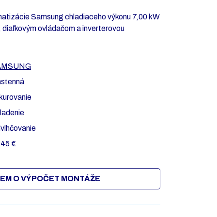
imatizácie Samsung chladiaceho výkonu 7,00 kW
 diaľkovým ovládačom a inverterovou
AMSUNG
stenná
kurovanie
ladenie
vlhčovanie
845 €
EM O VÝPOČET MONTÁŽE