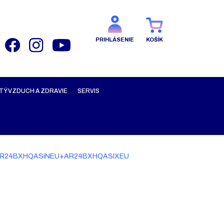
PRIHLÁSENIE
KOŠÍK
TÝ VZDUCH A ZDRAVIE
SERVIS
kW) AR24BXHQASINEU+AR24BXHQASIXEU