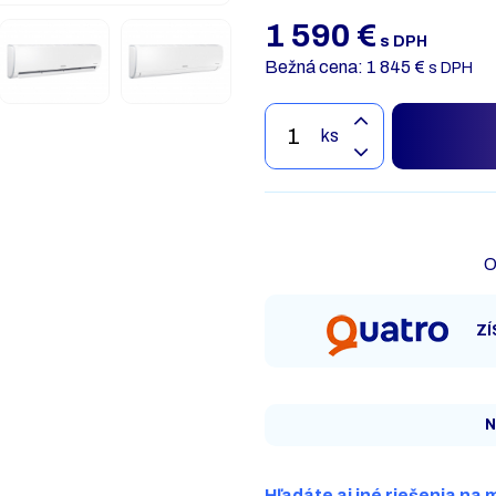
1 590
€
s DPH
Bežná cena: 1 845 €
s DPH
ks
O
ZÍ
N
Hľadáte aj iné riešenia na 