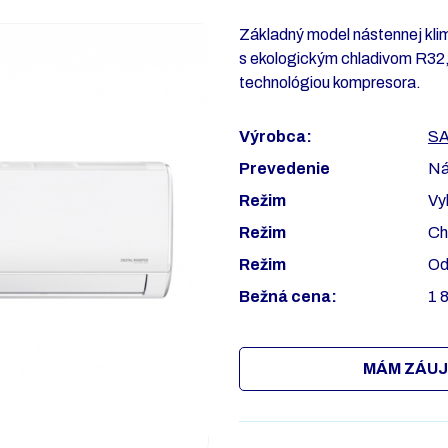
Základný model nástennej kl
s ekologickým chladivom R32,
technológiou kompresora.
Výrobca:
S
Prevedenie
Ná
Režim
Vy
Režim
Ch
Režim
Od
Bežná cena:
1 
MÁM ZÁUJ