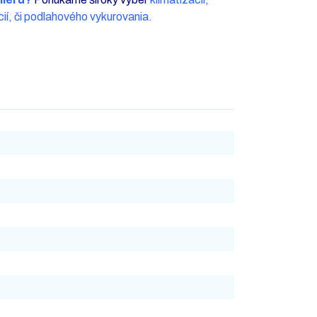
ií, či podlahového vykurovania.