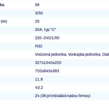
tka
56
3/50
 (m)
25
20A, typ "C"
220-240/1/50
R32
Vnútorná jednotka, Vonkajšia jednotka, Dia
327x1040x220
702x845x363
11,6
43,2
24 (36 pri inštalácii našou firmou)