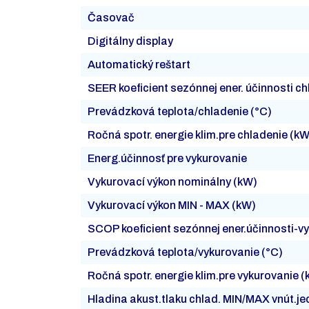
Časovač
Digitálny display
Automatický reštart
SEER koeficient sezónnej ener. účinnosti c
Prevádzková teplota/chladenie (°C)
Ročná spotr. energie klim.pre chladenie (k
Energ.účinnosť pre vykurovanie
Vykurovací výkon nominálny (kW)
Vykurovací výkon MIN - MAX (kW)
SCOP koeficient sezónnej ener.účinnosti-v
Prevádzková teplota/vykurovanie (°C)
Ročná spotr. energie klim.pre vykurovanie 
Hladina akust.tlaku chlad. MIN/MAX vnút.j