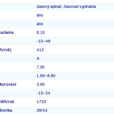
časový spínač, časovač vypínania
áno
áno
hladenia
6,10
-10~46
Wh/rok)
412
A
7,30
1,60~8,80
ykurovani
3,90
-15~24
(kWh/rok
1723
ednotka
28/43