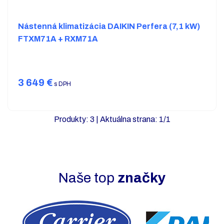
Nástenná klimatizácia DAIKIN Perfera (7,1 kW)
FTXM71A + RXM71A
3 649
€
s DPH
Produkty:
3
| Aktuálna strana:
1
/
1
Naše top
značky