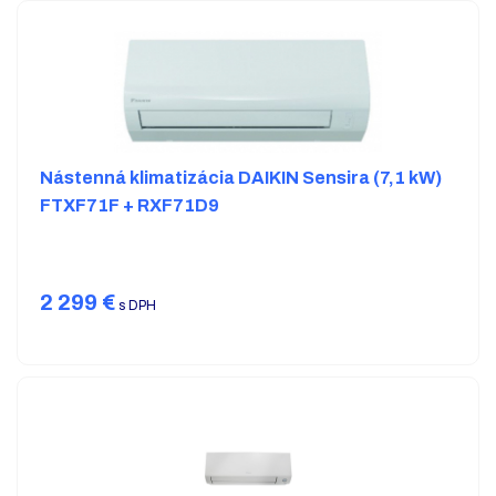
Nástenná klimatizácia DAIKIN Sensira (7,1 kW)
FTXF71F + RXF71D9
2 299
€
s DPH