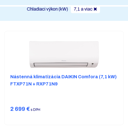
Chladiaci výkon (kW)
7,1 a viac
Nástenná klimatizácia DAIKIN Comfora (7,1 kW)
FTXP71N + RXP71N9
2 699
€
s DPH