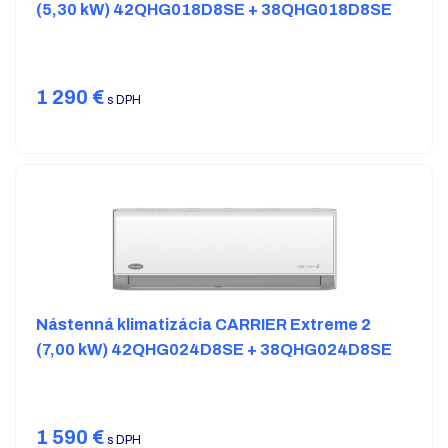
(5,30 kW) 42QHG018D8SE + 38QHG018D8SE
1 290
€
s DPH
Nástenná klimatizácia CARRIER Extreme 2
(7,00 kW) 42QHG024D8SE + 38QHG024D8SE
1 590
€
s DPH