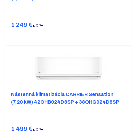
1 249
€
s DPH
Nástenná klimatizácia CARRIER Sensation
(7,20 kW) 42QHB024D8SP + 38QHG024D8SP
1 499
€
s DPH