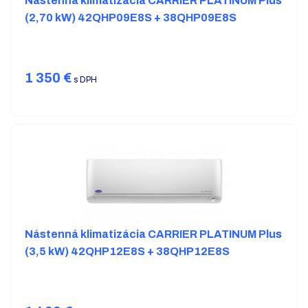
Nástenná klimatizácia CARRIER PLATINUM Plus
(2,70 kW) 42QHP09E8S + 38QHP09E8S
1 350
€
s DPH
Nástenná klimatizácia CARRIER PLATINUM Plus
(3,5 kW) 42QHP12E8S + 38QHP12E8S