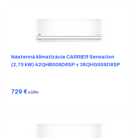
Nástenná klimatizácia CARRIER Sensation
(2,70 kW) 42QHB009D8SP + 38QHG009D8SP
729
€
s DPH