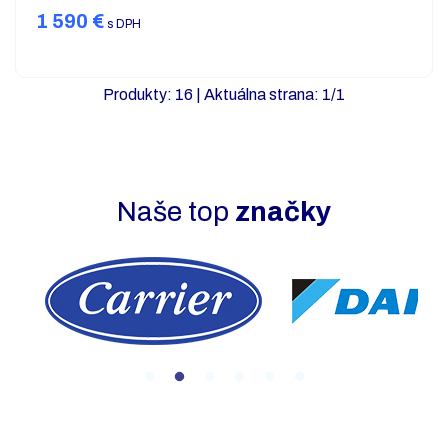
1 590
€
s DPH
Produkty:
16
| Aktuálna strana:
1
/
1
Naše top
značky