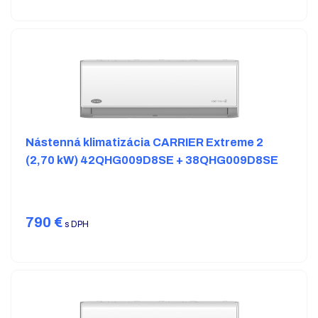
Nástenná klimatizácia CARRIER Extreme 2
(2,70 kW) 42QHG009D8SE + 38QHG009D8SE
790
€
s DPH