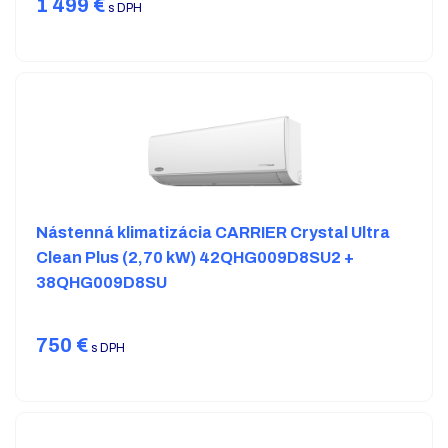
1 499
€
s DPH
Nástenná klimatizácia CARRIER Crystal Ultra
Clean Plus (2,70 kW) 42QHG009D8SU2 +
38QHG009D8SU
750
€
s DPH