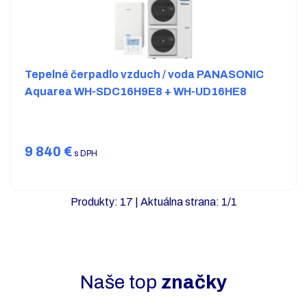
Tepelné čerpadlo vzduch / voda PANASONIC
Aquarea WH-SDC16H9E8 + WH-UD16HE8
9 840
€
s DPH
Produkty:
17
| Aktuálna strana:
1
/
1
Naše top
značky