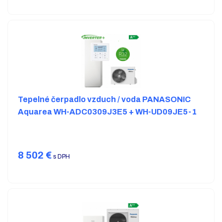
Tepelné čerpadlo vzduch / voda PANASONIC
Aquarea WH-ADC0309J3E5 + WH-UD09JE5-1
8 502
€
s DPH