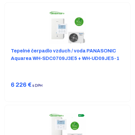
Tepelné čerpadlo vzduch / voda PANASONIC
Aquarea WH-SDC0709J3E5 + WH-UD09JE5-1
6 226
€
s DPH