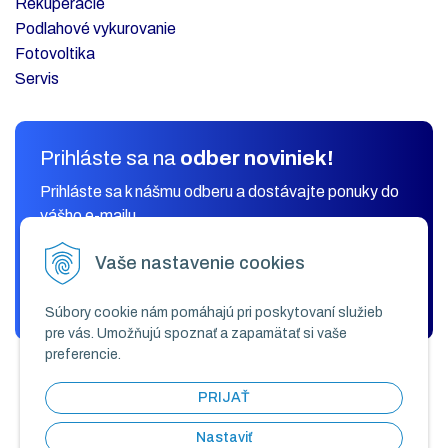
Rekuperácie
Podlahové vykurovanie
Fotovoltika
Servis
Prihláste sa na
odber noviniek!
Prihláste sa k nášmu odberu a dostávajte ponuky do
vášho e-mailu.
Vaše nastavenie cookies
ODOBERAŤ
Súbory cookie nám pomáhajú pri poskytovaní služieb
pre vás. Umožňujú spoznať a zapamätať si vaše
preferencie.
PRIJAŤ
Nastaviť