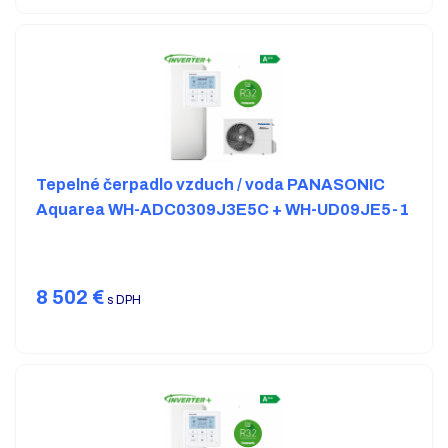
Tepelné čerpadlo vzduch / voda PANASONIC
Aquarea WH-ADC0309J3E5C + WH-UD09JE5-1
8 502
€
s DPH