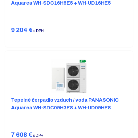
Aquarea WH-SDC16H6E5 + WH-UD16HE5
9 204
€
s DPH
Tepelné čerpadlo vzduch / voda PANASONIC
Aquarea WH-SDC09H3E8 + WH-UD09HE8
7 608
€
s DPH