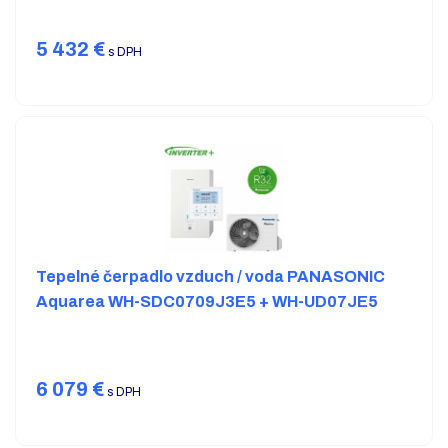
5 432
€
s DPH
Tepelné čerpadlo vzduch / voda PANASONIC
Aquarea WH-SDC0709J3E5 + WH-UD07JE5
6 079
€
s DPH