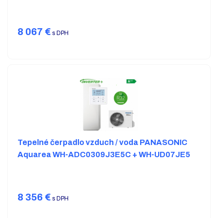
8 067
€
s DPH
Tepelné čerpadlo vzduch / voda PANASONIC
Aquarea WH-ADC0309J3E5C + WH-UD07JE5
8 356
€
s DPH