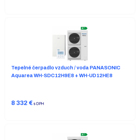
Tepelné čerpadlo vzduch / voda PANASONIC
Aquarea WH-SDC12H9E8 + WH-UD12HE8
8 332
€
s DPH