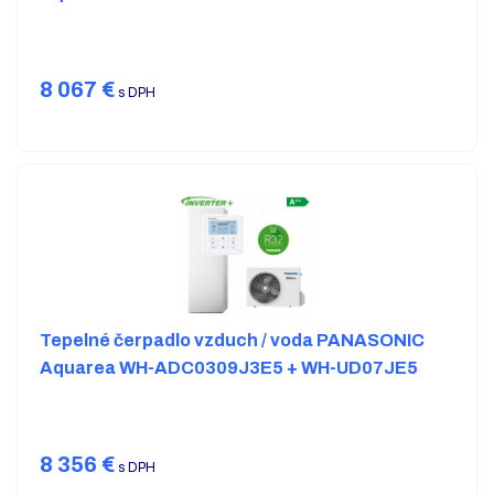
8 067
€
s DPH
Tepelné čerpadlo vzduch / voda PANASONIC
Aquarea WH-ADC0309J3E5 + WH-UD07JE5
8 356
€
s DPH