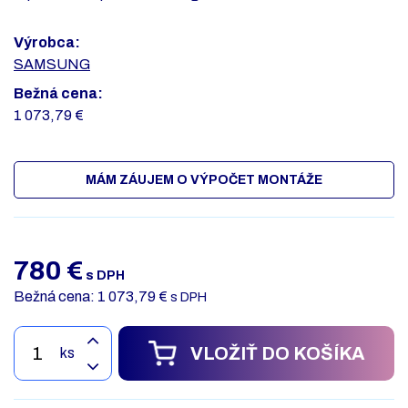
Výrobca:
SAMSUNG
Bežná cena:
1 073,79 €
MÁM ZÁUJEM O VÝPOČET MONTÁŽE
780
€
s DPH
Bežná cena: 1 073,79 €
s DPH
VLOŽIŤ DO KOŠÍKA
ks