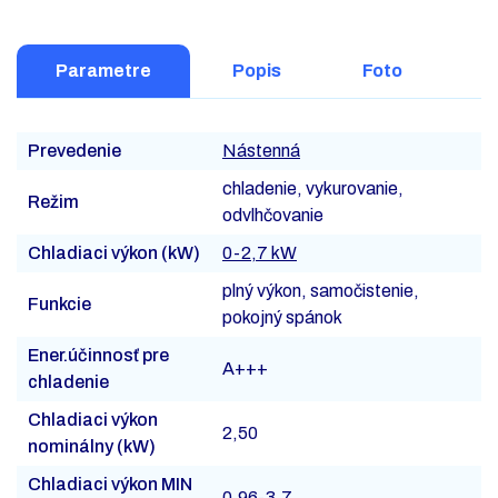
Parametre
Popis
Foto
Prevedenie
Nástenná
chladenie, vykurovanie,
Režim
odvlhčovanie
Chladiaci výkon (kW)
0-2,7 kW
plný výkon, samočistenie,
Funkcie
pokojný spánok
Ener.účinnosť pre
A+++
chladenie
Chladiaci výkon
2,50
nominálny (kW)
Chladiaci výkon MIN
0,96-3,7