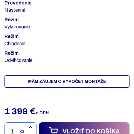
Prevedenie
Nástenná
Režim
Vykurovanie
Režim
Chladenie
Režim
Odvlhčovanie
MÁM ZÁUJEM O VÝPOČET MONTÁŽE
1 399
€
s DPH
VLOŽIŤ DO KOŠÍKA
ks