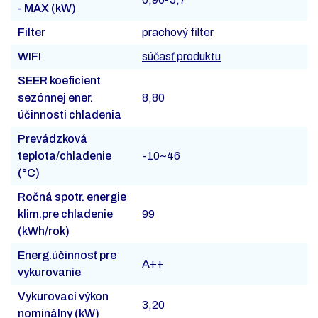
- MAX (kW)
Filter
prachový filter
WIFI
súčasť produktu
SEER koeficient
sezónnej ener.
8,80
účinnosti chladenia
Prevádzková
teplota/chladenie
-10~46
(°C)
Ročná spotr. energie
klim.pre chladenie
99
(kWh/rok)
Energ.účinnosť pre
A++
vykurovanie
Vykurovací výkon
3,20
nominálny (kW)