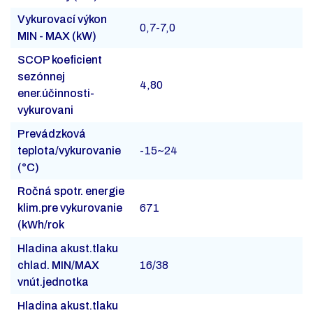
Vykurovací výkon
0,7-7,0
MIN - MAX (kW)
SCOP koeficient
sezónnej
4,80
ener.účinnosti-
vykurovani
Prevádzková
teplota/vykurovanie
-15~24
(°C)
Ročná spotr. energie
klim.pre vykurovanie
671
(kWh/rok
Hladina akust.tlaku
chlad. MIN/MAX
16/38
vnút.jednotka
Hladina akust.tlaku