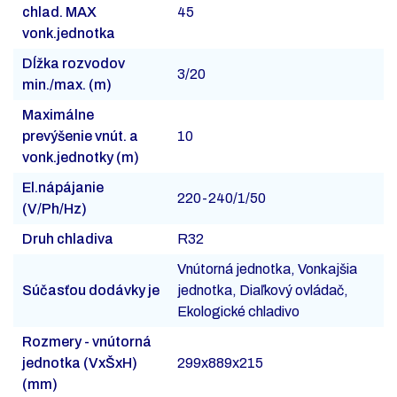
chlad. MAX
45
vonk.jednotka
Dĺžka rozvodov
3/20
min./max. (m)
Maximálne
prevýšenie vnút. a
10
vonk.jednotky (m)
El.nápájanie
220-240/1/50
(V/Ph/Hz)
Druh chladiva
R32
Vnútorná jednotka, Vonkajšia
Súčasťou dodávky je
jednotka, Diaľkový ovládač,
Ekologické chladivo
Rozmery - vnútorná
jednotka (VxŠxH)
299x889x215
(mm)