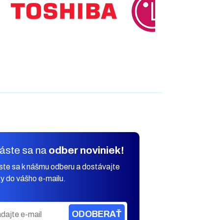
láste sa na
odber noviniek!
áste sa k nášmu odberu a dostávajte
y do vášho e-mailu.
ODOBERAŤ