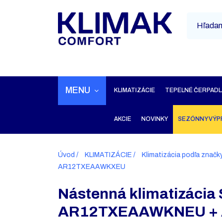
MENU
KLIMATIZÁCIE
TEPELNÉ ČERPADL
AKCIE
NOVINKY
SEZÓNNY VÝP
Úvod
KLIMATIZÁCIE
Klimatizácia podľa značk
AR12TXEAAWKXEU
Nástenná klimatizácia
AR12TXEAAWKNEU +