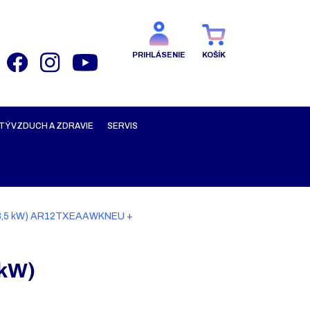
PRIHLÁSENIE
KOŠÍK
TÝ VZDUCH A ZDRAVIE
SERVIS
 (3,5 kW) AR12TXEAAWKNEU +
 kW)