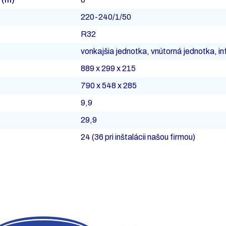
220-240/1/50
R32
vonkajšia jednotka, vnútorná jednotka, in
889 x 299 x 215
790 x 548 x 285
9,9
29,9
24 (36 pri inštalácii našou firmou)