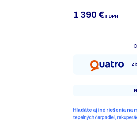
1 390
€
s DPH
O
ZÍ
N
Hľadáte aj iné riešenia na 
tepelných čerpadiel, rekuperác