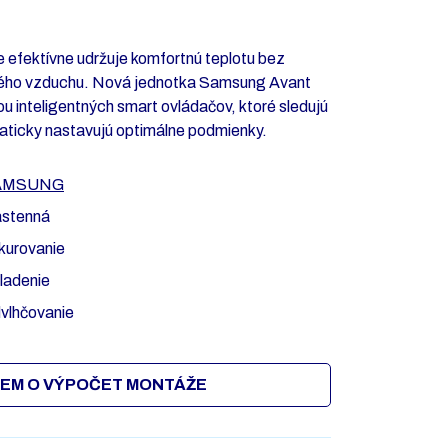
efektívne udržuje komfortnú teplotu bez
ného vzduchu. Nová jednotka Samsung Avant
 inteligentných smart ovládačov, ktoré sledujú
maticky nastavujú optimálne podmienky.
AMSUNG
stenná
kurovanie
ladenie
vlhčovanie
EM O VÝPOČET MONTÁŽE