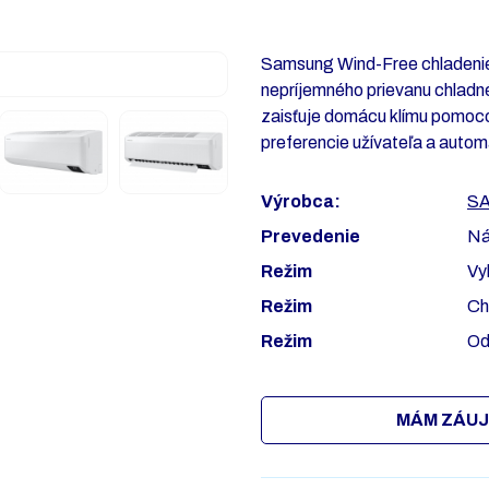
Samsung Wind-Free chladenie 
nepríjemného prievanu chlad
zaisťuje domácu klímu pomocou
preferencie užívateľa a auto
Výrobca:
S
Prevedenie
Ná
Režim
Vy
Režim
Ch
Režim
Od
MÁM ZÁUJ