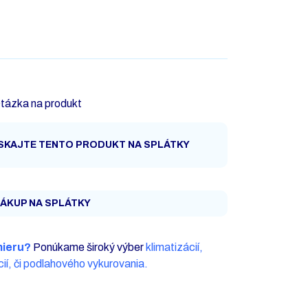
tázka na produkt
SKAJTE TENTO PRODUKT NA SPLÁTKY
ÁKUP NA SPLÁTKY
mieru?
Ponúkame široký výber
klimatizácií,
ií, či podlahového vykurovania.