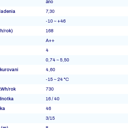
áno
hladenia
7,30
-10 ~ +46
Wh/rok)
168
A++
4
0,74 ~ 5,50
ykurovani
4,60
-15 ~ 24 °C
(kWh/rok
730
ednotka
16 / 40
tka
46
3/15
 (m)
8