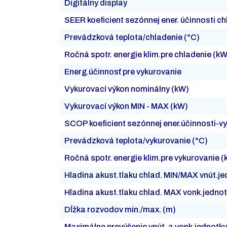
Digitálny display
SEER koeficient sezónnej ener. účinnosti c
Prevádzková teplota/chladenie (°C)
Ročná spotr. energie klim.pre chladenie (k
Energ.účinnosť pre vykurovanie
Vykurovací výkon nominálny (kW)
Vykurovací výkon MIN - MAX (kW)
SCOP koeficient sezónnej ener.účinnosti-v
Prevádzková teplota/vykurovanie (°C)
Ročná spotr. energie klim.pre vykurovanie 
Hladina akust.tlaku chlad. MIN/MAX vnút.j
Hladina akust.tlaku chlad. MAX vonk.jedno
Dĺžka rozvodov min./max. (m)
Maximálne prevýšenie vnút. a vonk.jednotky