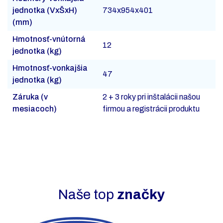
jednotka (VxŠxH)
734x954x401
(mm)
Hmotnosť-vnútorná
12
jednotka (kg)
Hmotnosť-vonkajšia
47
jednotka (kg)
Záruka (v
2 + 3 roky pri inštalácii našou
mesiacoch)
firmou a registrácii produktu
Naše top
značky