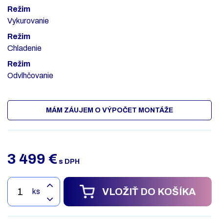
Režim
Vykurovanie
Režim
Chladenie
Režim
Odvlhčovanie
MÁM ZÁUJEM O VÝPOČET MONTÁŽE
3 499
€
s DPH
VLOŽIŤ DO KOŠÍKA
ks