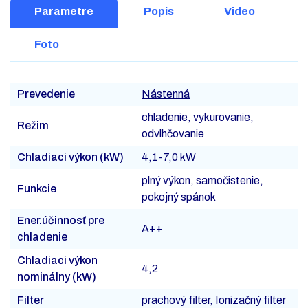
Parametre
Popis
Video
Foto
Prevedenie
Nástenná
chladenie, vykurovanie,
Režim
odvlhčovanie
Chladiaci výkon (kW)
4,1-7,0 kW
plný výkon, samočistenie,
Funkcie
pokojný spánok
Ener.účinnosť pre
A++
chladenie
Chladiaci výkon
4,2
nominálny (kW)
Filter
prachový filter, Ionizačný filter