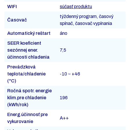
WIFI
súčasť produktu
týždenný program, časový
Časovač
spínač, časovač vypínania
Automatický reštart
áno
SEER koeficient
sezónnej ener.
7,5
účinnosti chladenia
Prevádzková
teplota/chladenie
-10 ~ +46
(°C)
Ročná spotr. energie
klim.pre chladenie
196
(kWh/rok)
Energ.účinnosť pre
A++
vykurovanie