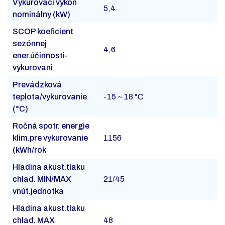
Vykurovací výkon
5,4
nominálny (kW)
SCOP koeficient
sezónnej
4,6
ener.účinnosti-
vykurovani
Prevádzková
teplota/vykurovanie
-15 ~ 18 °C
(°C)
Ročná spotr. energie
klim.pre vykurovanie
1156
(kWh/rok
Hladina akust.tlaku
chlad. MIN/MAX
21/45
vnút.jednotka
Hladina akust.tlaku
chlad. MAX
48