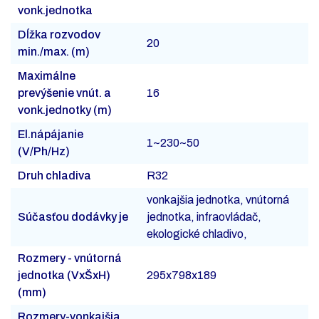
vonk.jednotka
Dĺžka rozvodov
20
min./max. (m)
Maximálne
prevýšenie vnút. a
16
vonk.jednotky (m)
El.nápájanie
1~230~50
(V/Ph/Hz)
Druh chladiva
R32
vonkajšia jednotka, vnútorná
Súčasťou dodávky je
jednotka, infraovládač,
ekologické chladivo,
Rozmery - vnútorná
jednotka (VxŠxH)
295x798x189
(mm)
Rozmery-vonkajšia