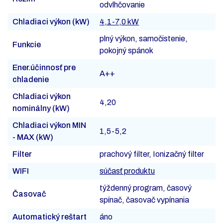
odvlhčovanie
Chladiaci výkon (kW)
4,1-7,0 kW
plný výkon, samočistenie,
Funkcie
pokojný spánok
Ener.účinnosť pre
A++
chladenie
Chladiaci výkon
4,20
nominálny (kW)
Chladiaci výkon MIN
1,5-5,2
- MAX (kW)
Filter
prachový filter, Ionizačný filter
WIFI
súčasť produktu
týždenný program, časový
Časovač
spínač, časovač vypínania
Automatický reštart
áno