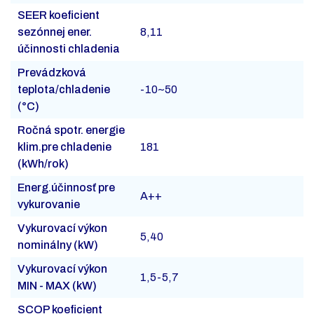
SEER koeficient
sezónnej ener.
8,11
účinnosti chladenia
Prevádzková
teplota/chladenie
-10~50
(°C)
Ročná spotr. energie
klim.pre chladenie
181
(kWh/rok)
Energ.účinnosť pre
A++
vykurovanie
Vykurovací výkon
5,40
nominálny (kW)
Vykurovací výkon
1,5-5,7
MIN - MAX (kW)
SCOP koeficient