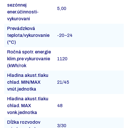
sezónnej
5,00
ener.účinnosti-
vykurovani
Prevádzková
teplota/vykurovanie
-20~24
(°C)
Ročná spotr. energie
klim.pre vykurovanie
1120
(kWh/rok
Hladina akust.tlaku
chlad. MIN/MAX
21/45
vnút.jednotka
Hladina akust.tlaku
chlad. MAX
48
vonk.jednotka
Dĺžka rozvodov
3/30