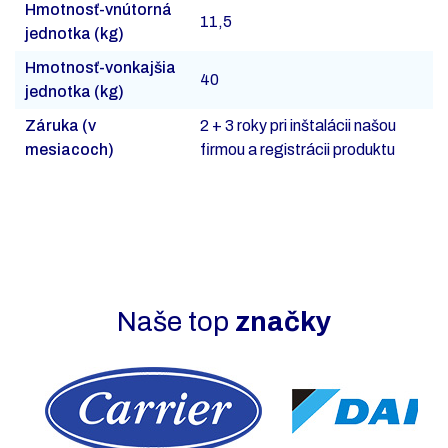
Hmotnosť-vnútorná
11,5
jednotka (kg)
Hmotnosť-vonkajšia
40
jednotka (kg)
Záruka (v
2 + 3 roky pri inštalácii našou
mesiacoch)
firmou a registrácii produktu
Naše top
značky