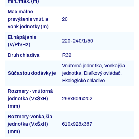
min./max. (m)
Maximálne
prevýšenie vnút. a
20
vonk.jednotky (m)
El.nápájanie
220-240/1/50
(V/Ph/Hz)
Druh chladiva
R32
Vnútorná jednotka, Vonkajšia
Súčasťou dodávky je
jednotka, Diaľkový ovládač,
Ekologické chladivo
Rozmery - vnútorná
jednotka (VxŠxH)
298x804x252
(mm)
Rozmery-vonkajšia
jednotka (VxŠxH)
610x923x367
(mm)