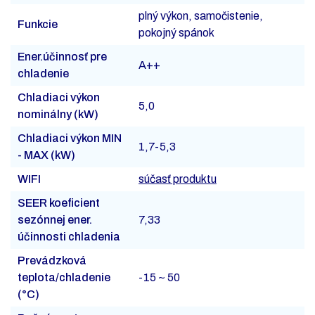
plný výkon, samočistenie,
Funkcie
pokojný spánok
Ener.účinnosť pre
A++
chladenie
Chladiaci výkon
5,0
nominálny (kW)
Chladiaci výkon MIN
1,7-5,3
- MAX (kW)
WIFI
súčasť produktu
SEER koeficient
sezónnej ener.
7,33
účinnosti chladenia
Prevádzková
teplota/chladenie
-15 ~ 50
(°C)