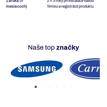
Záruka (v
2 + 3 roky pri inštalácii našou
mesiacoch)
firmou a registrácii produktu
Naše top
značky