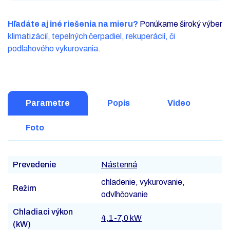
Hľadáte aj iné riešenia na mieru?
Ponúkame široký výber
klimatizácií, tepelných čerpadiel, rekuperácií, či
podlahového vykurovania.
Parametre
Popis
Video
Foto
Prevedenie
Nástenná
chladenie, vykurovanie,
Režim
odvlhčovanie
Chladiaci výkon
4,1-7,0 kW
(kW)