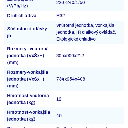
220-240/1/50
(V/Ph/Hz)
Druh chladiva
R32
Vnútorná jednotka, Vonkajšia
Súčasťou dodávky
jednotka, IR diaľkový ovládač,
je
Ekologické chladivo
Rozmery - vnútorná
jednotka (VxŠxH)
305x900x212
(mm)
Rozmery-vonkajšia
jednotka (VxŠxH)
734x954x408
(mm)
Hmotnosť-vnútorná
12
jednotka (kg)
Hmotnosť-vonkajšia
49
jednotka (kg)