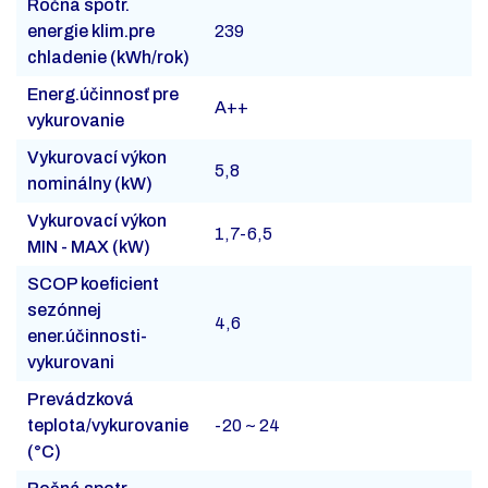
Ročná spotr.
energie klim.pre
239
chladenie (kWh/rok)
Energ.účinnosť pre
A++
vykurovanie
Vykurovací výkon
5,8
nominálny (kW)
Vykurovací výkon
1,7-6,5
MIN - MAX (kW)
SCOP koeficient
sezónnej
4,6
ener.účinnosti-
vykurovani
Prevádzková
teplota/vykurovanie
-20 ~ 24
(°C)