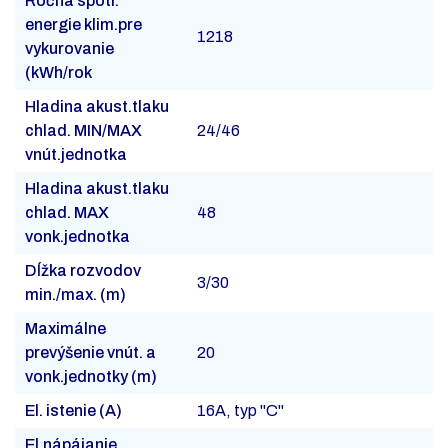
Ročná spotr.
energie klim.pre
1218
vykurovanie
(kWh/rok
Hladina akust.tlaku
chlad. MIN/MAX
24/46
vnút.jednotka
Hladina akust.tlaku
chlad. MAX
48
vonk.jednotka
Dĺžka rozvodov
3/30
min./max. (m)
Maximálne
prevýšenie vnút. a
20
vonk.jednotky (m)
El. istenie (A)
16A, typ "C"
El.nápájanie