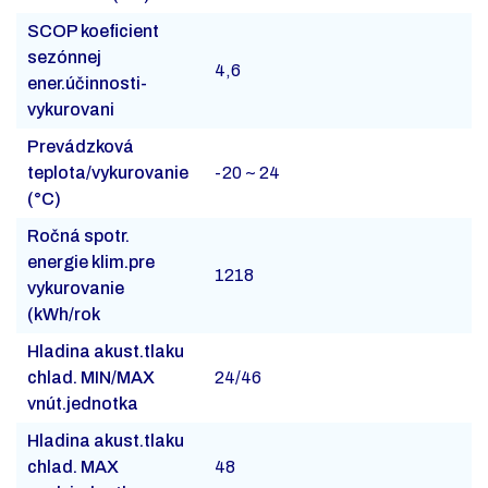
SCOP koeficient
sezónnej
4,6
ener.účinnosti-
vykurovani
Prevádzková
teplota/vykurovanie
-20 ~ 24
(°C)
Ročná spotr.
energie klim.pre
1218
vykurovanie
(kWh/rok
Hladina akust.tlaku
chlad. MIN/MAX
24/46
vnút.jednotka
Hladina akust.tlaku
chlad. MAX
48