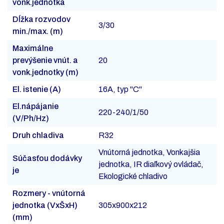
vonk.jednotka
Dĺžka rozvodov
3/30
min./max. (m)
Maximálne
prevýšenie vnút. a
20
vonk.jednotky (m)
El. istenie (A)
16A, typ "C"
El.nápájanie
220-240/1/50
(V/Ph/Hz)
Druh chladiva
R32
Vnútorná jednotka, Vonkajšia
Súčasťou dodávky
jednotka, IR diaľkový ovládač,
je
Ekologické chladivo
Rozmery - vnútorná
jednotka (VxŠxH)
305x900x212
(mm)