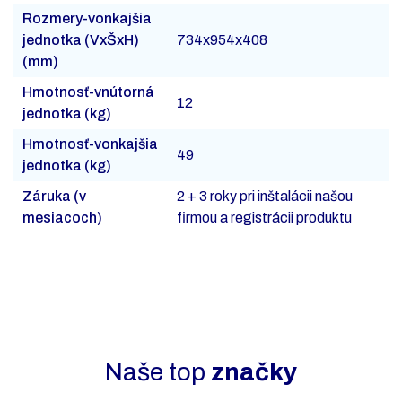
Rozmery-vonkajšia
jednotka (VxŠxH)
734x954x408
(mm)
Hmotnosť-vnútorná
12
jednotka (kg)
Hmotnosť-vonkajšia
49
jednotka (kg)
Záruka (v
2 + 3 roky pri inštalácii našou
mesiacoch)
firmou a registrácii produktu
Naše top
značky