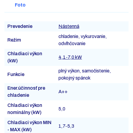
Foto
Prevedenie
Nástenná
chladenie, vykurovanie,
Režim
odvlhčovanie
Chladiaci výkon
4,1-7,0 kW
(kW)
plný výkon, samočistenie,
Funkcie
pokojný spánok
Ener.účinnosť pre
A++
chladenie
Chladiaci výkon
5,0
nominálny (kW)
Chladiaci výkon MIN
1,7-5,3
- MAX (kW)