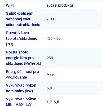
WIFI
súčasť produktu
SEER koeficient
sezónnej ener.
7,33
účinnosti chladenia
Prevádzková
teplota/chladenie
-15 ~ 50
(°C)
Ročná spotr.
energie klim.pre
239
chladenie (kWh/rok)
Energ.účinnosť pre
A++
vykurovanie
Vykurovací výkon
5,8
nominálny (kW)
Vykurovací výkon
1,7-6,5
MIN - MAX (kW)