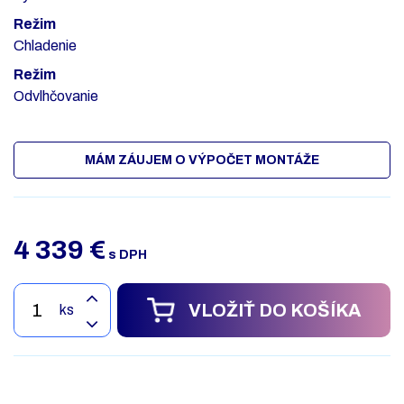
Režim
Chladenie
Režim
Odvlhčovanie
MÁM ZÁUJEM O VÝPOČET MONTÁŽE
4 339
€
s DPH
VLOŽIŤ DO KOŠÍKA
ks