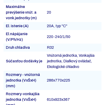
Maximálne
prevýšenie vnút. a
20
vonk.jednotky (m)
El. istenie (A)
20A, typ "C"
El.nápájanie
220-240/1/50
(V/Ph/Hz)
Druh chladiva
R32
Vnútorná jednotka, Vonkajšia
Súčasťou dodávky je
jednotka, Diaľkový ovládač,
Ekologické chladivo
Rozmery - vnútorná
jednotka (VxŠxH)
286x770x225
(mm)
Rozmery-vonkajšia
jednotka (VxŠxH)
610x923x367