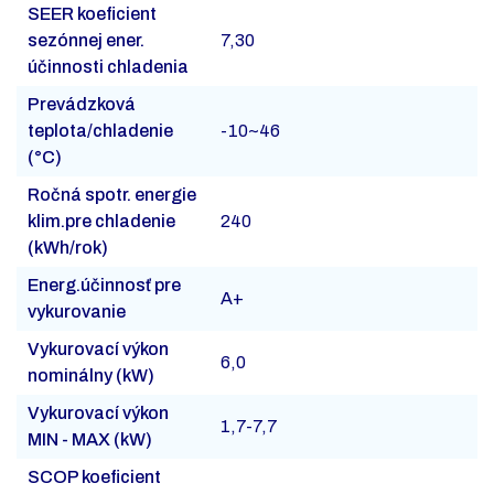
SEER koeficient
sezónnej ener.
7,30
účinnosti chladenia
Prevádzková
teplota/chladenie
-10~46
(°C)
Ročná spotr. energie
klim.pre chladenie
240
(kWh/rok)
Energ.účinnosť pre
A+
vykurovanie
Vykurovací výkon
6,0
nominálny (kW)
Vykurovací výkon
1,7-7,7
MIN - MAX (kW)
SCOP koeficient