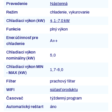
Prevedenie
Nástenná
Režim
chladenie, vykurovanie
Chladiaci výkon (kW)
4,1-7,0 kW
Funkcie
plný výkon
Ener.účinnosť pre
A++
chladenie
Chladiaci výkon
5,0
nominálny (kW)
Chladiaci výkon MIN
1,7-6,0
- MAX (kW)
Filter
prachový filter
WIFI
súčasť produktu
Časovač
týždenný program
Automatický reštart
áno