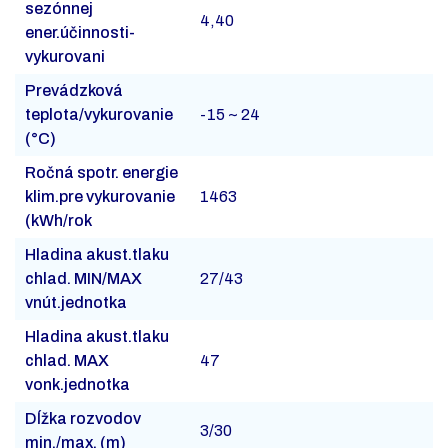
sezónnej
4,40
ener.účinnosti-
vykurovani
Prevádzková
teplota/vykurovanie
-15 ~ 24
(°C)
Ročná spotr. energie
klim.pre vykurovanie
1463
(kWh/rok
Hladina akust.tlaku
chlad. MIN/MAX
27/43
vnút.jednotka
Hladina akust.tlaku
chlad. MAX
47
vonk.jednotka
Dĺžka rozvodov
3/30
min./max. (m)