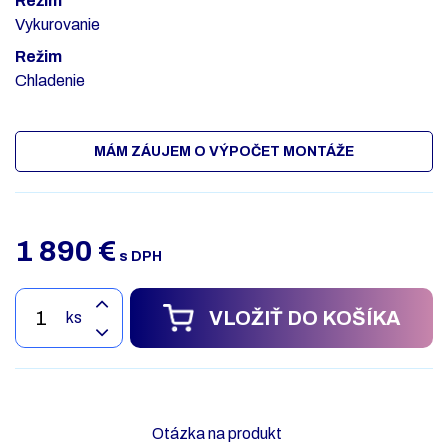
Režim
Vykurovanie
Režim
Chladenie
MÁM ZÁUJEM O VÝPOČET MONTÁŽE
1 890
€
s DPH
VLOŽIŤ DO KOŠÍKA
ks
Otázka na produkt