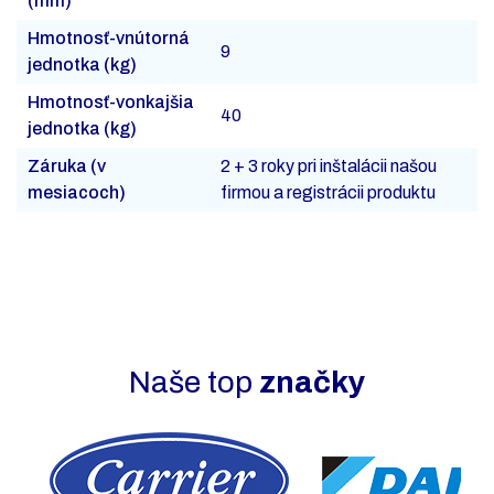
(mm)
Hmotnosť-vnútorná
9
jednotka (kg)
Hmotnosť-vonkajšia
40
jednotka (kg)
Záruka (v
2 + 3 roky pri inštalácii našou
mesiacoch)
firmou a registrácii produktu
Naše top
značky