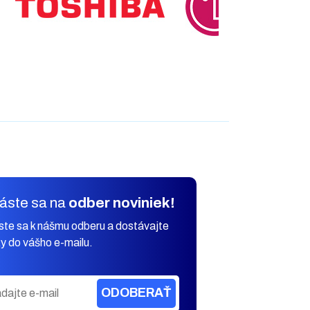
láste sa na
odber noviniek!
áste sa k nášmu odberu a dostávajte
y do vášho e-mailu.
ODOBERAŤ