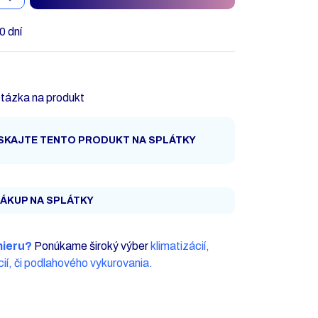
0 dní
tázka na produkt
SKAJTE TENTO PRODUKT NA SPLÁTKY
ÁKUP NA SPLÁTKY
mieru?
Ponúkame široký výber
klimatizácií,
ií, či podlahového vykurovania.