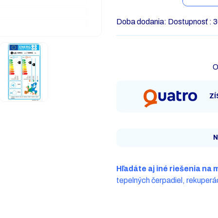
Doba dodania:
Dostupnosť : 3
O
ZÍ
N
Hľadáte aj iné riešenia na 
tepelných čerpadiel, rekuperác