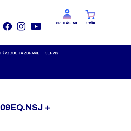
PRIHLÁSENIE
KOŠÍK
TÝ VZDUCH A ZDRAVIE
SERVIS
S09EQ.NSJ +