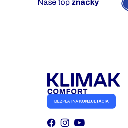
Naše top
značky
BEZPLATNÁ
KONZULTÁCIA