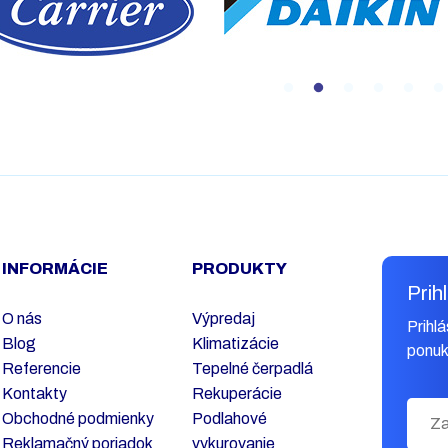
INFORMÁCIE
PRODUKTY
Prih
O nás
Výpredaj
Prihl
Blog
Klimatizácie
ponuk
Referencie
Tepelné čerpadlá
Kontakty
Rekuperácie
Obchodné podmienky
Podlahové
Reklamačný poriadok
vykurovanie