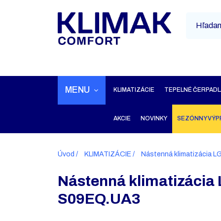
MENU
KLIMATIZÁCIE
TEPELNÉ ČERPADL
AKCIE
NOVINKY
SEZÓNNY VÝP
Úvod
KLIMATIZÁCIE
Nástenná klimatizácia
Nástenná klimatizáci
S09EQ.UA3