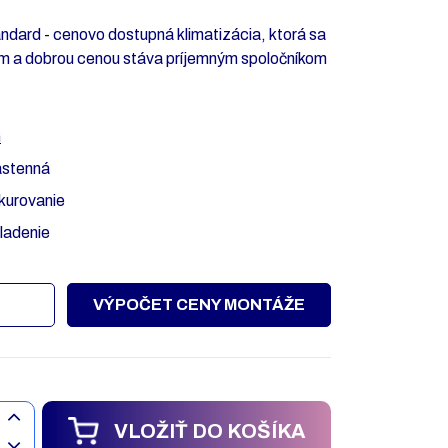
ndard - cenovo dostupná klimatizácia, ktorá sa
m a dobrou cenou stáva príjemným spoločníkom
G
stenná
kurovanie
ladenie
VÝPOČET CENY MONTÁŽE
VLOŽIŤ DO KOŠÍKA