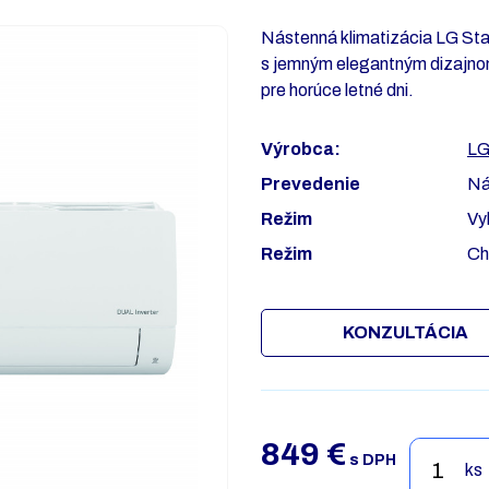
Nástenná klimatizácia LG Sta
s jemným elegantným dizajno
pre horúce letné dni.
Výrobca:
L
Prevedenie
Ná
Režim
Vy
Režim
Ch
KONZULTÁCIA
849
€
s DPH
ks