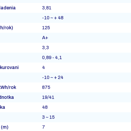
hladenia
3,81
-10 ~ + 48
Wh/rok)
125
A+
3,3
0,89 - 4,1
ykurovani
4
-10 ~ + 24
(kWh/rok
875
ednotka
19/41
tka
48
3 ~ 15
 (m)
7