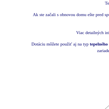
Te
Ak ste začali s obnovou domu ešte pred sp
Viac detailných i
Dotáciu môžete použiť aj na typ
tepelného
zariad