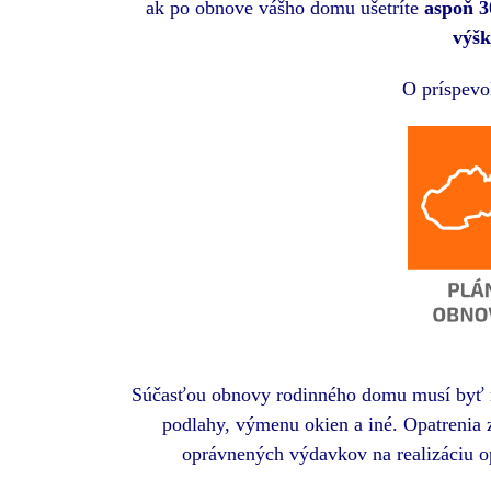
ak po obnove vášho domu ušetríte
aspoň 3
výšk
O príspevo
Súčasťou obnovy rodinného domu musí byť min
podlahy, výmenu okien a iné. Opatrenia z
oprávnených výdavkov na realizáciu 