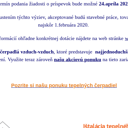
rmín podania žiadosti o príspevok bude možné
24.apríla 202
ustením týchto výziev, akceptované budú stavebné práce, tov
najskôr 1.februára 2020.
nformácií ohľadne konkrétnej dotácie nájdete na web stránke
w
 čerpadlá vzduch-vzduch
, ktoré predstavuje
najjednoduchši
ení. Využite teraz zároveň
našu akciovú ponuku
na tieto zari
Pozrite si našu ponuku tepelných čerpadiel