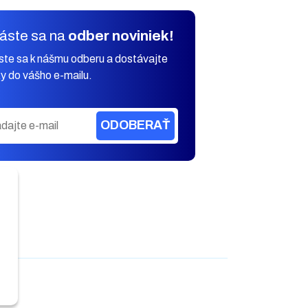
láste sa na
odber noviniek!
áste sa k nášmu odberu a dostávajte
y do vášho e-mailu.
ODOBERAŤ