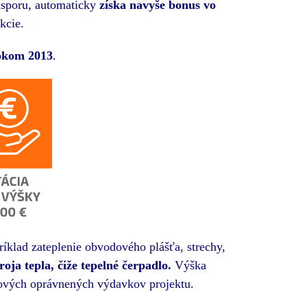
úsporu, automaticky
získa navyše bonus vo
kcie.
okom 2013
.
íklad zateplenie obvodového plášťa, strechy,
oja tepla, čiže tepelné čerpadlo.
Výška
ových oprávnených výdavkov projektu.