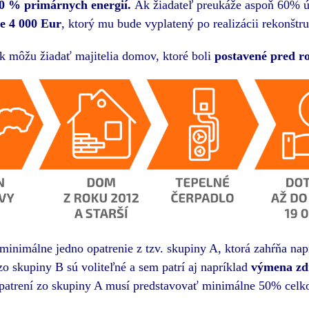
0 % primárnych energií.
Ak žiadateľ preukáže aspoň 60% 
e 4 000 Eur
, ktorý mu bude vyplatený po realizácii rekonštru
k môžu žiadať majitelia domov, ktoré boli
postavené
pred r
imálne jedno opatrenie z tzv. skupiny A, ktorá zahŕňa napr
o skupiny B sú voliteľné a sem patrí aj napríklad
výmena zdr
opatrení zo skupiny A musí predstavovať minimálne 50% celk