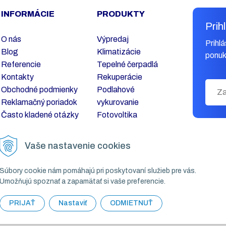
INFORMÁCIE
PRODUKTY
Prih
O nás
Výpredaj
Prihl
Blog
Klimatizácie
ponuk
Referencie
Tepelné čerpadlá
Kontakty
Rekuperácie
Obchodné podmienky
Podlahové
Reklamačný poriadok
vykurovanie
Často kladené otázky
Fotovoltika
Servis
Vaše nastavenie cookies
Súbory cookie nám pomáhajú pri poskytovaní služieb pre vás.
Umožňujú spoznať a zapamätať si vaše preferencie.
PRIJAŤ
Nastaviť
ODMIETNUŤ
© 2026 KLIMAK COMFORT