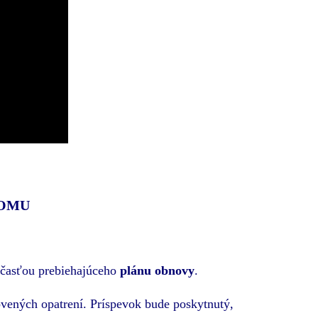
DOMU
súčasťou prebiehajúceho
plánu obnovy
.
ovených opatrení. Príspevok bude poskytnutý,