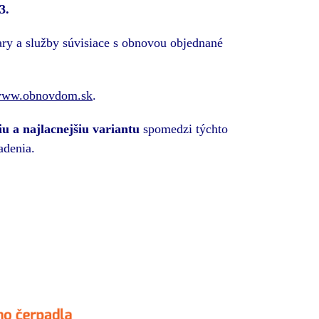
3.
ary a služby súvisiace s obnovou objednané
ww.obnovdom.sk
.
u a najlacnejšiu variantu
spomedzi týchto
adenia.