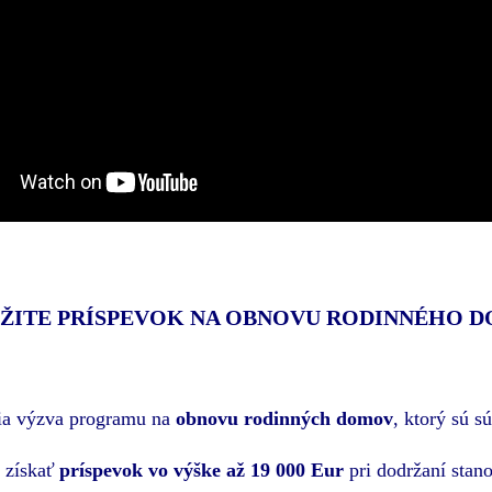
ŽITE PRÍSPEVOK NA OBNOVU RODINNÉHO 
tia výzva programu na
obnovu rodinných domov
, ktorý sú 
 získať
príspevok vo výške až 19 000 Eur
pri dodržaní stan